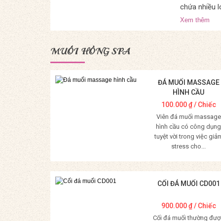
chứa nhiều l
Xem thêm
MUỐI HỒNG SPA
ĐÁ MUỐI MASSAGE
HÌNH CẦU
100.000
₫
/ Chiếc
Viên đá muối massage
hình cầu có công dụng
tuyệt vời trong việc giả
stress cho...
Mua Hàng
CỐI ĐÁ MUỐI CD001
900.000
₫
/ Chiếc
Cối đá muối thường đượ