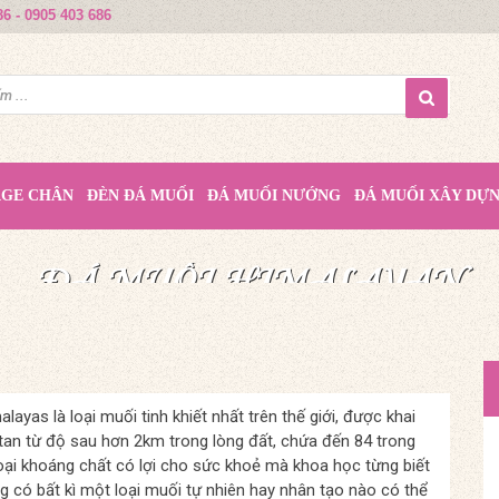
86 - 0905 403 686
AGE CHÂN
ĐÈN ĐÁ MUỐI
ĐÁ MUỐI NƯỚNG
ĐÁ MUỐI XÂY DỰ
MUỐI HỒNG HIMALAYA
ĐÁ MUỐI HIMALAYAN
ĐÁ MUỐI HIMALAYAN
QUÀ TẶNG TỪ THIÊN NHIÊN
TINH TÚY TỪ THIÊN NHIÊN
NÂNG TẦM CUỘC SỐNG
layas là loại muối tinh khiết nhất trên thế giới, được khai
tan từ độ sau hơn 2km trong lòng đất, chứa đến 84 trong
oại khoáng chất có lợi cho sức khoẻ mà khoa học từng biết
g có bất kì một loại muối tự nhiên hay nhân tạo nào có thể