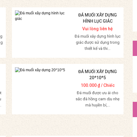
ĐÁ MUỐI XÂY DỰNG
HÌNH LỤC GIÁC
Vui lòng liên hệ
ng
Đá muối xây dựng hình lục
ng
giác được sử dụng trong
thiết kế và thi...
Mua Hàng
ĐÁ MUỐI XÂY DỰNG
20*10*5
100.000
₫
/ Chiếc
t
Đá muối được ưu ái cho
u
sắc đá hồng cam dịu nhẹ
.
mà huyền bí,...
Mua Hàng