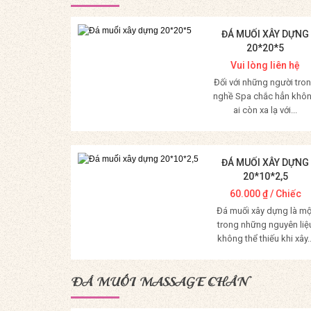
ĐÁ MUỐI XÂY DỰNG
20*20*5
Vui lòng liên hệ
Đối với những người tro
nghề Spa chắc hẳn khô
ai còn xa lạ với...
Mua Hàng
ĐÁ MUỐI XÂY DỰNG
20*10*2,5
60.000
₫
/ Chiếc
Đá muối xây dựng là mộ
trong những nguyên liệ
không thể thiếu khi xây..
Mua Hàng
ĐÁ MUỐI MASSAGE CHÂN