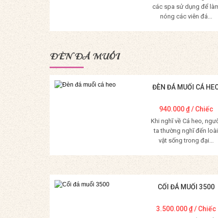
các spa sử dụng để là
nóng các viên đá...
Mua Hàng
ĐÈN ĐÁ MUỐI
ĐÈN ĐÁ MUỐI CÁ HE
940.000
₫
/ Chiếc
Khi nghĩ về Cá heo, ngư
ta thường nghĩ đến loài
vật sống trong đại...
Mua Hàng
CỐI ĐÁ MUỐI 3500
3.500.000
₫
/ Chiếc