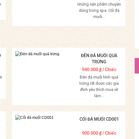
m
những sản phẩm chuyên
dùng trong spa. Cối đá
muối...
Mua Hàng
O
ĐÈN ĐÁ MUỐI QUẢ
TRỨNG
940.000
₫
/ Chiếc
ời
Đèn đá muối hình quả
trứng rất được các gia
đình yêu thích mua về
làm...
Mua Hàng
CỐI ĐÁ MUỐI CD001
900.000
₫
/ Chiếc