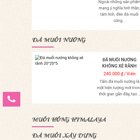
Ngoài những sản phẩ
mang ý nghĩa tinh thần,
tâm linh, đèn đá muối
cũng...
Mua Hàng
ĐÁ MUỐI NƯỚNG
ĐÁ MUỐI NƯỚNG
KHÔNG XẺ RÃNH
20*20*5
240.000
₫
/ Viên
Tấm đá muối nướng là
một hiện tượng mới tron
thời gian gần đây, tạo...
Mua Hàng
MUỐI HỒNG HIMALAYA
ĐÁ MUỐI XÂY DỰNG