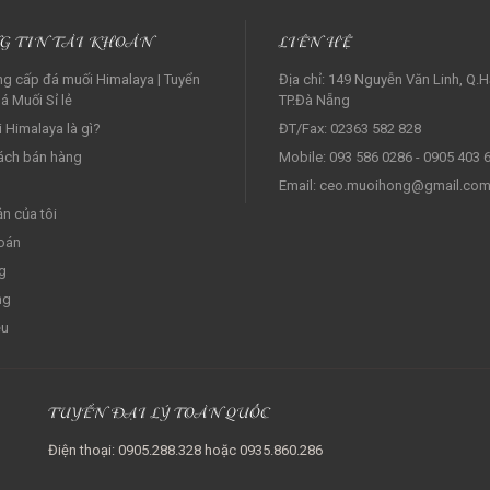
G TIN TÀI KHOẢN
LIÊN HỆ
g cấp đá muối Himalaya | Tuyển
Địa chỉ: 149 Nguyễn Văn Linh, Q.H
á Muối Sỉ lẻ‎
TP.Đà Nẵng
 Himalaya là gì?
ĐT/Fax: 02363 582 828
ách bán hàng
Mobile: 093 586 0286 - 0905 403 
Email: ceo.muoihong@gmail.co
ản của tôi
oán
g
ng
ệu
TUYỂN ĐẠI LÝ TOÀN QUỐC
Điện thoại: 0905.288.328 hoặc 0935.860.286