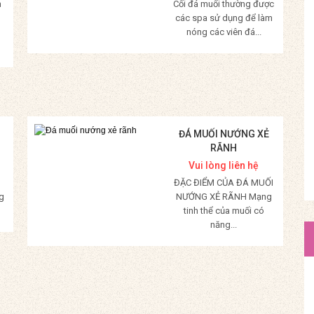
m
Cối đá muối thường được
các spa sử dụng để làm
nóng các viên đá...
Mua Hàng
ĐÁ MUỐI NƯỚNG XẺ
RÃNH
Vui lòng liên hệ
ĐẶC ĐIỂM CỦA ĐÁ MUỐI
g
NƯỚNG XẺ RÃNH Mạng
tinh thể của muối có
năng...
Mua Hàng