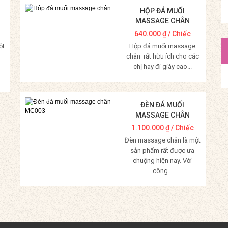
HỘP ĐÁ MUỐI
MASSAGE CHÂN
640.000
₫
/ Chiếc
ột
Hộp đá muối massage
chân rất hữu ích cho các
chị hay đi giày cao...
Mua Hàng
ĐÈN ĐÁ MUỐI
MASSAGE CHÂN
MC003
1.100.000
₫
/ Chiếc
Đèn massage chân là một
sản phẩm rất được ưa
chuộng hiện nay. Với
công...
Mua Hàng