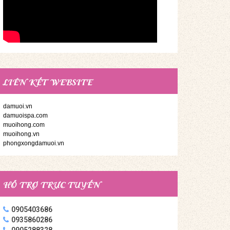
LIÊN KẾT WEBSITE
damuoi.vn
damuoispa.com
muoihong.com
muoihong.vn
phongxongdamuoi.vn
HỖ TRỢ TRỰC TUYẾN
0905403686
0935860286
0905288328