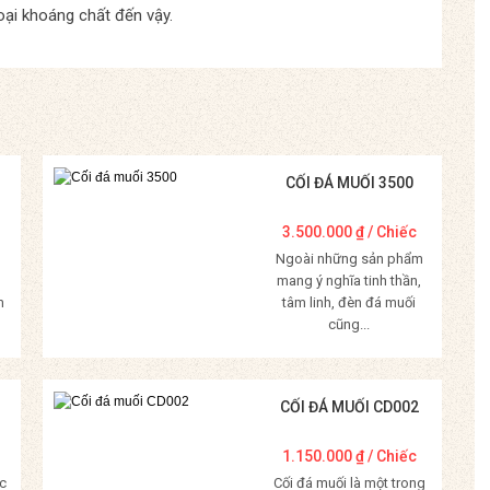
oại khoáng chất đến vậy.
CỐI ĐÁ MUỐI 3500
3.500.000
₫
/ Chiếc
Ngoài những sản phẩm
mang ý nghĩa tinh thần,
m
tâm linh, đèn đá muối
cũng...
Mua Hàng
CỐI ĐÁ MUỐI CD002
1.150.000
₫
/ Chiếc
c
Cối đá muối là một trong