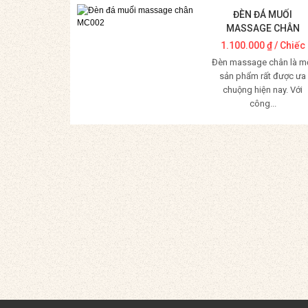
ĐÈN ĐÁ MUỐI
MASSAGE CHÂN
MC002
1.100.000
₫
/ Chiếc
Đèn massage chân là m
sản phẩm rất được ưa
chuộng hiện nay. Với
công...
Mua Hàng