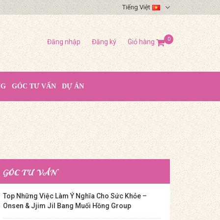
Tiếng Việt
0
Đăng nhập
Đăng ký
Giỏ hàng
NG
GÓC TƯ VẤN
DỰ ÁN
GÓC TƯ VẤN
Top Những Việc Làm Ý Nghĩa Cho Sức Khỏe –
Onsen & Jjim Jil Bang Muối Hồng Group