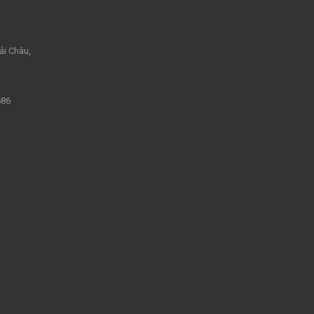
ải Châu,
686
m