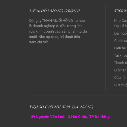
VỀ MUỐI HỒNG GROUP
THÔN
Công ty TNHH MUỐI HỒNG tự hào
Kho Cun
là doanh nghiệp đi đầu trong lĩnh
Đại Lý Đ
vực kinh doanh các sản phẩm từ đá
Đá muối
muối. Nhờ áp dụng kỹ thuật tiên...
Chính s
Xem chi tiết...
Liên hệ
Tài kho
Thanh t
Giỏ hàn
Cửa hà
Giới thi
TRỤ SỞ CHÍNH TẠI ĐÀ NẴNG
149 Nguyễn Văn Linh, Q.Hải Châu, TP.Đà Nẵng