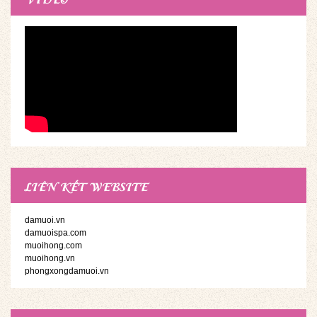
LIÊN KẾT WEBSITE
damuoi.vn
damuoispa.com
muoihong.com
muoihong.vn
phongxongdamuoi.vn