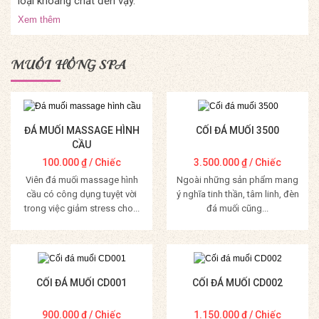
loại khoáng chất đến vậy.
Xem thêm
MUỐI HỒNG SPA
ĐÁ MUỐI MASSAGE HÌNH
CỐI ĐÁ MUỐI 3500
CẦU
100.000
₫
/ Chiếc
3.500.000
₫
/ Chiếc
Viên đá muối massage hình
Ngoài những sản phẩm mang
cầu có công dụng tuyệt vời
ý nghĩa tinh thần, tâm linh, đèn
trong việc giảm stress cho...
đá muối cũng...
Mua Hàng
Mua Hàng
CỐI ĐÁ MUỐI CD001
CỐI ĐÁ MUỐI CD002
900.000
₫
/ Chiếc
1.150.000
₫
/ Chiếc