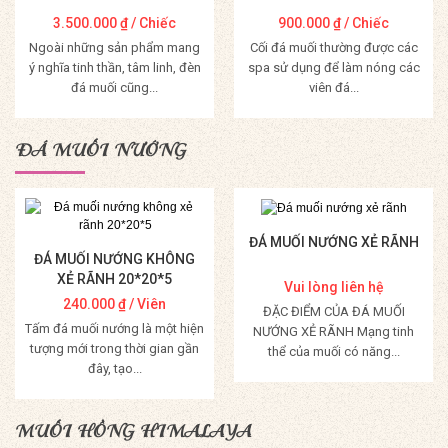
3.500.000
₫
/ Chiếc
900.000
₫
/ Chiếc
Ngoài những sản phẩm mang
Cối đá muối thường được các
ý nghĩa tinh thần, tâm linh, đèn
spa sử dụng để làm nóng các
đá muối cũng...
viên đá...
Mua Hàng
Mua Hàng
ĐÁ MUỐI NƯỚNG
ĐÁ MUỐI NƯỚNG XẺ RÃNH
ĐÁ MUỐI NƯỚNG KHÔNG
XẺ RÃNH 20*20*5
Vui lòng liên hệ
240.000
₫
/ Viên
ĐẶC ĐIỂM CỦA ĐÁ MUỐI
Tấm đá muối nướng là một hiện
NƯỚNG XẺ RÃNH Mạng tinh
tượng mới trong thời gian gần
thể của muối có năng...
đây, tạo...
Mua Hàng
Mua Hàng
MUỐI HỒNG HIMALAYA