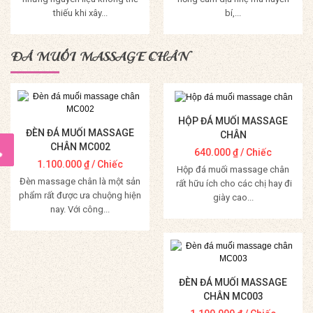
thiếu khi xây...
bí,...
Mua Hàng
Mua Hàng
ĐÁ MUỐI MASSAGE CHÂN
HỘP ĐÁ MUỐI MASSAGE
ĐÈN ĐÁ MUỐI MASSAGE
CHÂN
CHÂN MC002
640.000
₫
/ Chiếc
1.100.000
₫
/ Chiếc
Hộp đá muối massage chân
Đèn massage chân là một sản
rất hữu ích cho các chị hay đi
phẩm rất được ưa chuộng hiện
giày cao...
nay. Với công...
Mua Hàng
Mua Hàng
ĐÈN ĐÁ MUỐI MASSAGE
CHÂN MC003