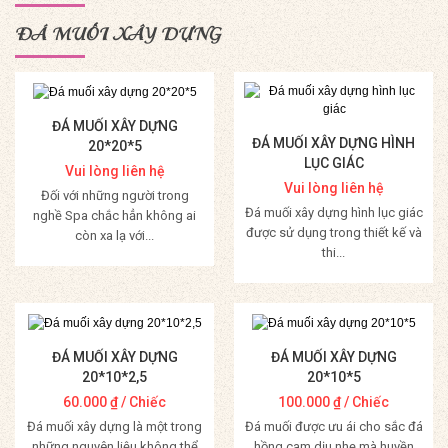
ĐÁ MUỐI XÂY DỰNG
ĐÁ MUỐI XÂY DỰNG
ĐÁ MUỐI XÂY DỰNG HÌNH
20*20*5
LỤC GIÁC
Vui lòng liên hệ
Vui lòng liên hệ
Đối với những người trong
Đá muối xây dựng hình lục giác
nghề Spa chắc hẳn không ai
được sử dụng trong thiết kế và
còn xa lạ với...
thi...
Mua Hàng
Mua Hàng
ĐÁ MUỐI XÂY DỰNG
ĐÁ MUỐI XÂY DỰNG
20*10*2,5
20*10*5
60.000
₫
/ Chiếc
100.000
₫
/ Chiếc
Đá muối xây dựng là một trong
Đá muối được ưu ái cho sắc đá
những nguyên liệu không thể
hồng cam dịu nhẹ mà huyền