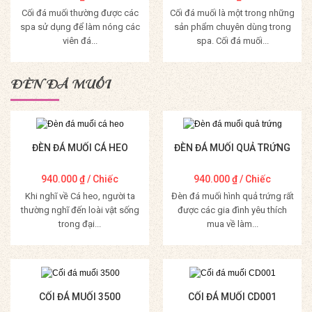
Cối đá muối thường được các
Cối đá muối là một trong những
spa sử dụng để làm nóng các
sản phẩm chuyên dùng trong
viên đá...
spa. Cối đá muối...
Mua Hàng
Mua Hàng
ĐÈN ĐÁ MUỐI
ĐÈN ĐÁ MUỐI CÁ HEO
ĐÈN ĐÁ MUỐI QUẢ TRỨNG
940.000
₫
/ Chiếc
940.000
₫
/ Chiếc
Khi nghĩ về Cá heo, người ta
Đèn đá muối hình quả trứng rất
thường nghĩ đến loài vật sống
được các gia đình yêu thích
trong đại...
mua về làm...
Mua Hàng
Mua Hàng
CỐI ĐÁ MUỐI 3500
CỐI ĐÁ MUỐI CD001