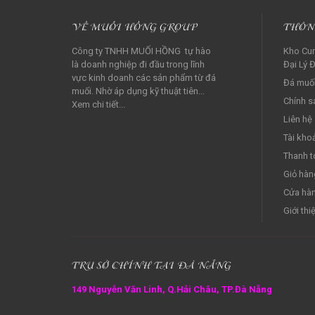
VỀ MUỐI HỒNG GROUP
THÔN
Công ty TNHH MUỐI HỒNG tự hào
Kho Cun
là doanh nghiệp đi đầu trong lĩnh
Đại Lý Đ
vực kinh doanh các sản phẩm từ đá
Đá muối
muối. Nhờ áp dụng kỹ thuật tiên...
Chính s
Xem chi tiết...
Liên hệ
Tài kho
Thanh t
Giỏ hàn
Cửa hà
Giới thi
TRỤ SỞ CHÍNH TẠI ĐÀ NẴNG
149 Nguyễn Văn Linh, Q.Hải Châu, TP.Đà Nẵng