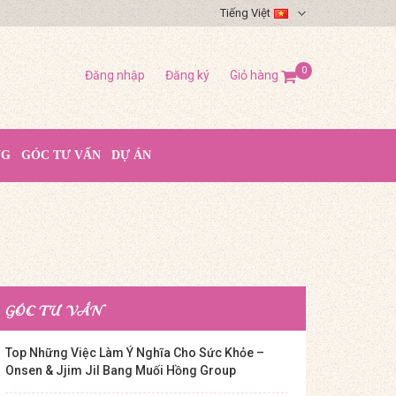
Tiếng Việt
0
Đăng nhập
Đăng ký
Giỏ hàng
NG
GÓC TƯ VẤN
DỰ ÁN
GÓC TƯ VẤN
Top Những Việc Làm Ý Nghĩa Cho Sức Khỏe –
Onsen & Jjim Jil Bang Muối Hồng Group