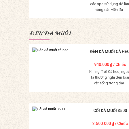
các spa sử dụng để là
nóng các viên đá...
Mua Hàng
ĐÈN ĐÁ MUỐI
ĐÈN ĐÁ MUỐI CÁ HE
940.000
₫
/ Chiếc
Khi nghĩ về Cá heo, ngư
ta thường nghĩ đến loài
vật sống trong đại...
Mua Hàng
CỐI ĐÁ MUỐI 3500
3.500.000
₫
/ Chiếc