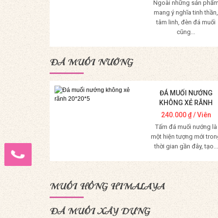
Ngoài những sản phẩ
mang ý nghĩa tinh thần,
tâm linh, đèn đá muối
cũng...
Mua Hàng
ĐÁ MUỐI NƯỚNG
ĐÁ MUỐI NƯỚNG
KHÔNG XẺ RÃNH
20*20*5
240.000
₫
/ Viên
Tấm đá muối nướng là
một hiện tượng mới tron
thời gian gần đây, tạo...
Mua Hàng
MUỐI HỒNG HIMALAYA
ĐÁ MUỐI XÂY DỰNG