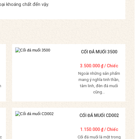
oại khoáng chất đến vậy.
CỐI ĐÁ MUỐI 3500
3.500.000
₫
/ Chiếc
Ngoài những sản phẩm
mang ý nghĩa tinh thần,
m
tâm linh, đèn đá muối
cũng...
Mua Hàng
CỐI ĐÁ MUỐI CD002
1.150.000
₫
/ Chiếc
c
Cối đá muối là một trong