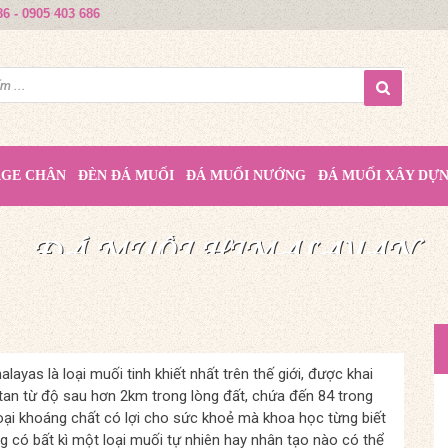
86 - 0905 403 686
AGE CHÂN
ĐÈN ĐÁ MUỐI
ĐÁ MUỐI NƯỚNG
ĐÁ MUỐI XÂY DỰ
MUỐI HỒNG HIMALAYA
ĐÁ MUỐI HIMALAYAN
ĐÁ MUỐI HIMALAYAN
QUÀ TẶNG TỪ THIÊN NHIÊN
TINH TÚY TỪ THIÊN NHIÊN
NÂNG TẦM CUỘC SỐNG
layas là loại muối tinh khiết nhất trên thế giới, được khai
tan từ độ sau hơn 2km trong lòng đất, chứa đến 84 trong
oại khoáng chất có lợi cho sức khoẻ mà khoa học từng biết
g có bất kì một loại muối tự nhiên hay nhân tạo nào có thể