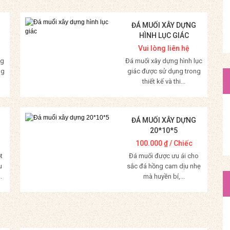
ĐÁ MUỐI XÂY DỰNG
HÌNH LỤC GIÁC
Vui lòng liên hệ
ng
Đá muối xây dựng hình lục
ng
giác được sử dụng trong
thiết kế và thi...
Mua Hàng
ĐÁ MUỐI XÂY DỰNG
20*10*5
100.000
₫
/ Chiếc
t
Đá muối được ưu ái cho
u
sắc đá hồng cam dịu nhẹ
.
mà huyền bí,...
Mua Hàng