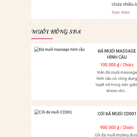
chứa nhiều l
Xem thêm
MUỐI HỒNG SPA
ĐÁ MUỐI MASSAGE
HÌNH CẦU
100.000
₫
/ Chiếc
Viên đá muối massage
hình cầu có công dụng
tuyệt vời trong việc giả
stress cho...
Mua Hàng
CỐI ĐÁ MUỐI CD001
900.000
₫
/ Chiếc
Cối đá muối thường đượ