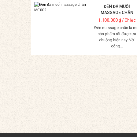
ĐÈN ĐÁ MUỐI
MASSAGE CHÂN
MC002
1.100.000
₫
/ Chiếc
Đèn massage chân là m
sản phẩm rất được ưa
chuộng hiện nay. Với
công...
Mua Hàng