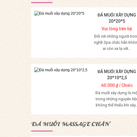
ĐÁ MUỐI XÂY DỰNG
20*20*5
Vui lòng liên hệ
Đối với những người tro
nghề Spa chắc hẳn khô
ai còn xa lạ với...
Mua Hàng
ĐÁ MUỐI XÂY DỰNG
20*10*2,5
60.000
₫
/ Chiếc
Đá muối xây dựng là mộ
trong những nguyên liệ
không thể thiếu khi xây..
Mua Hàng
ĐÁ MUỐI MASSAGE CHÂN