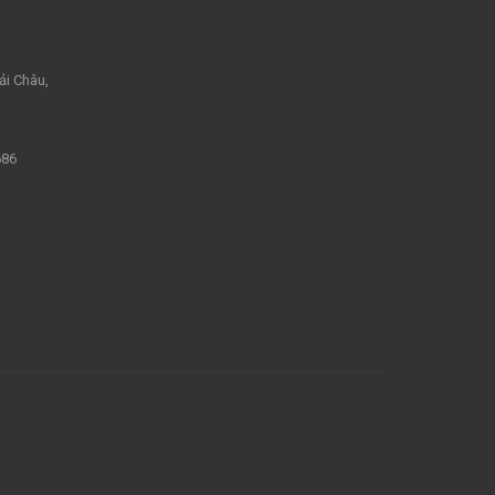
ải Châu,
686
m