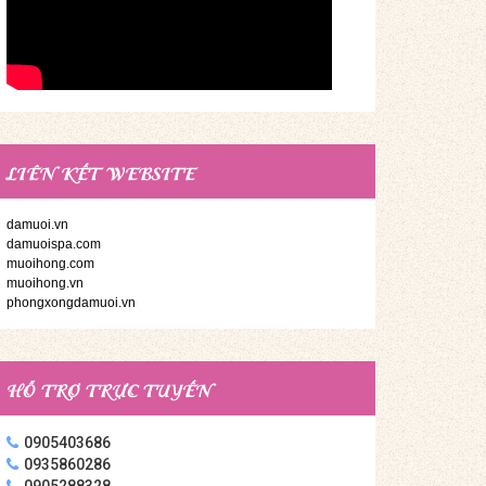
LIÊN KẾT WEBSITE
damuoi.vn
damuoispa.com
muoihong.com
muoihong.vn
phongxongdamuoi.vn
HỖ TRỢ TRỰC TUYẾN
0905403686
0935860286
0905288328