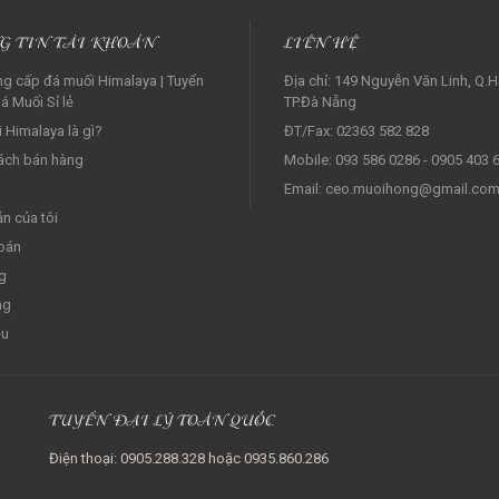
G TIN TÀI KHOẢN
LIÊN HỆ
g cấp đá muối Himalaya | Tuyển
Địa chỉ: 149 Nguyễn Văn Linh, Q.H
á Muối Sỉ lẻ‎
TP.Đà Nẵng
 Himalaya là gì?
ĐT/Fax: 02363 582 828
ách bán hàng
Mobile: 093 586 0286 - 0905 403 
Email: ceo.muoihong@gmail.co
ản của tôi
oán
g
ng
ệu
TUYỂN ĐẠI LÝ TOÀN QUỐC
Điện thoại: 0905.288.328 hoặc 0935.860.286