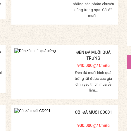
m
những sản phẩm chuyên
dùng trong spa. Cối đá
muối...
Mua Hàng
O
ĐÈN ĐÁ MUỐI QUẢ
TRỨNG
940.000
₫
/ Chiếc
ời
Đèn đá muối hình quả
trứng rất được các gia
đình yêu thích mua về
làm...
Mua Hàng
CỐI ĐÁ MUỐI CD001
900.000
₫
/ Chiếc