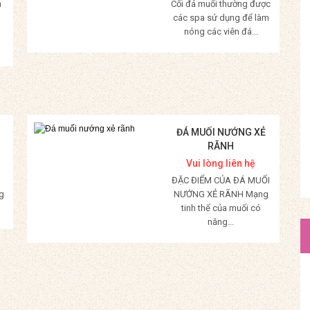
m
Cối đá muối thường được
các spa sử dụng để làm
nóng các viên đá...
Mua Hàng
ĐÁ MUỐI NƯỚNG XẺ
RÃNH
Vui lòng liên hệ
ĐẶC ĐIỂM CỦA ĐÁ MUỐI
g
NƯỚNG XẺ RÃNH Mạng
tinh thể của muối có
năng...
Mua Hàng