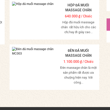
HỘP ĐÁ MUỐI
MASSAGE CHÂN
640.000
₫
/ Chiếc
ột
Hộp đá muối massage
chân rất hữu ích cho các
chị hay đi giày cao...
Mua Hàng
ĐÈN ĐÁ MUỐI
MASSAGE CHÂN
MC003
1.100.000
₫
/ Chiếc
Đèn massage chân là một
sản phẩm rất được ưa
chuộng hiện nay. Với
công...
Mua Hàng