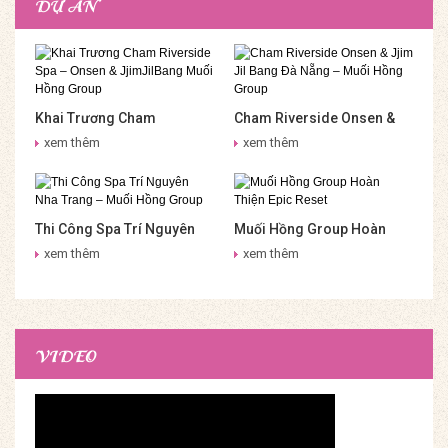
DỰ ÁN
Khai Trương Cham
Cham Riverside Onsen &
Riverside Spa – Onsen &
Jjim Jil Bang Đà Nẵng –
xem thêm
xem thêm
JjimJilBang Muối Hồng
Muối Hồng Group
Group
Thi Công Spa Trí Nguyên
Muối Hồng Group Hoàn
Nha Trang – Muối Hồng
Thiện Epic Reset
xem thêm
xem thêm
Group
VIDEO