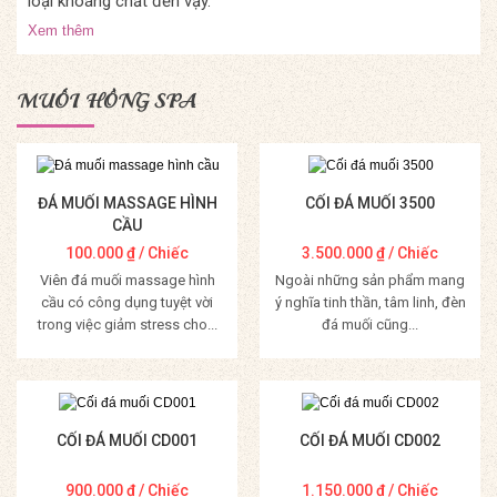
loại khoáng chất đến vậy.
Xem thêm
MUỐI HỒNG SPA
ĐÁ MUỐI MASSAGE HÌNH
CỐI ĐÁ MUỐI 3500
CẦU
100.000
₫
/ Chiếc
3.500.000
₫
/ Chiếc
Viên đá muối massage hình
Ngoài những sản phẩm mang
cầu có công dụng tuyệt vời
ý nghĩa tinh thần, tâm linh, đèn
trong việc giảm stress cho...
đá muối cũng...
Mua Hàng
Mua Hàng
CỐI ĐÁ MUỐI CD001
CỐI ĐÁ MUỐI CD002
900.000
₫
/ Chiếc
1.150.000
₫
/ Chiếc