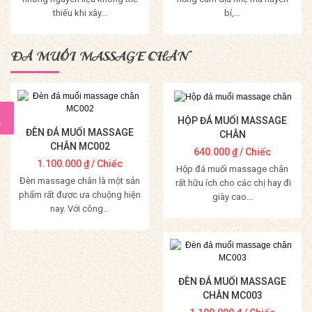
thiếu khi xây...
bí,...
Mua Hàng
Mua Hàng
ĐÁ MUỐI MASSAGE CHÂN
HỘP ĐÁ MUỐI MASSAGE
ĐÈN ĐÁ MUỐI MASSAGE
CHÂN
CHÂN MC002
640.000
₫
/ Chiếc
1.100.000
₫
/ Chiếc
Hộp đá muối massage chân
Đèn massage chân là một sản
rất hữu ích cho các chị hay đi
phẩm rất được ưa chuộng hiện
giày cao...
nay. Với công...
Mua Hàng
Mua Hàng
ĐÈN ĐÁ MUỐI MASSAGE
CHÂN MC003