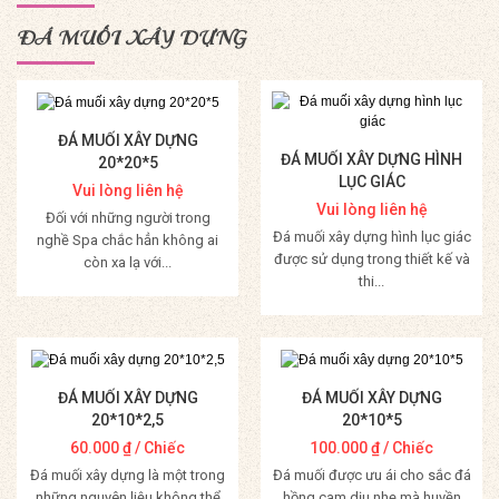
ĐÁ MUỐI XÂY DỰNG
ĐÁ MUỐI XÂY DỰNG
ĐÁ MUỐI XÂY DỰNG HÌNH
20*20*5
LỤC GIÁC
Vui lòng liên hệ
Vui lòng liên hệ
Đối với những người trong
Đá muối xây dựng hình lục giác
nghề Spa chắc hẳn không ai
được sử dụng trong thiết kế và
còn xa lạ với...
thi...
Mua Hàng
Mua Hàng
ĐÁ MUỐI XÂY DỰNG
ĐÁ MUỐI XÂY DỰNG
20*10*2,5
20*10*5
60.000
₫
/ Chiếc
100.000
₫
/ Chiếc
Đá muối xây dựng là một trong
Đá muối được ưu ái cho sắc đá
những nguyên liệu không thể
hồng cam dịu nhẹ mà huyền