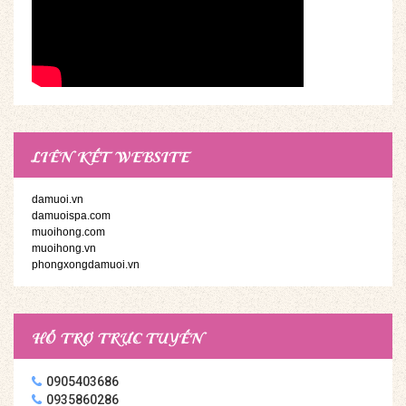
LIÊN KẾT WEBSITE
damuoi.vn
damuoispa.com
muoihong.com
muoihong.vn
phongxongdamuoi.vn
HỖ TRỢ TRỰC TUYẾN
0905403686
0935860286