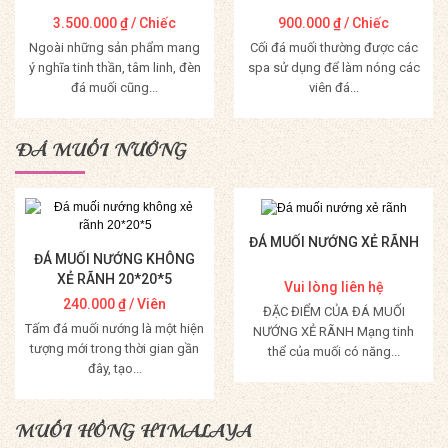
3.500.000
₫
/ Chiếc
900.000
₫
/ Chiếc
Ngoài những sản phẩm mang
Cối đá muối thường được các
ý nghĩa tinh thần, tâm linh, đèn
spa sử dụng để làm nóng các
đá muối cũng...
viên đá...
Mua Hàng
Mua Hàng
ĐÁ MUỐI NƯỚNG
ĐÁ MUỐI NƯỚNG XẺ RÃNH
ĐÁ MUỐI NƯỚNG KHÔNG
XẺ RÃNH 20*20*5
Vui lòng liên hệ
240.000
₫
/ Viên
ĐẶC ĐIỂM CỦA ĐÁ MUỐI
Tấm đá muối nướng là một hiện
NƯỚNG XẺ RÃNH Mạng tinh
tượng mới trong thời gian gần
thể của muối có năng...
đây, tạo...
Mua Hàng
Mua Hàng
MUỐI HỒNG HIMALAYA