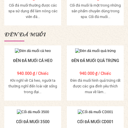
Cối đá muối thường được các
Cối đá muối là một trong những
spa sử dụng để làm nóng các
sản phẩm chuyên dùng trong
viên đá...
spa. Cối đá muối...
Mua Hàng
Mua Hàng
ĐÈN ĐÁ MUỐI
ĐÈN ĐÁ MUỐI CÁ HEO
ĐÈN ĐÁ MUỐI QUẢ TRỨNG
940.000
₫
/ Chiếc
940.000
₫
/ Chiếc
Khi nghĩ về Cá heo, người ta
Đèn đá muối hình quả trứng rất
thường nghĩ đến loài vật sống
được các gia đình yêu thích
trong đại...
mua về làm...
Mua Hàng
Mua Hàng
CỐI ĐÁ MUỐI 3500
CỐI ĐÁ MUỐI CD001