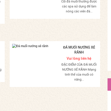
m
Cối đá muối thường được
các spa sử dụng để làm
nóng các viên đá...
Mua Hàng
ĐÁ MUỐI NƯỚNG XẺ
RÃNH
Vui lòng liên hệ
ĐẶC ĐIỂM CỦA ĐÁ MUỐI
g
NƯỚNG XẺ RÃNH Mạng
tinh thể của muối có
năng...
Mua Hàng