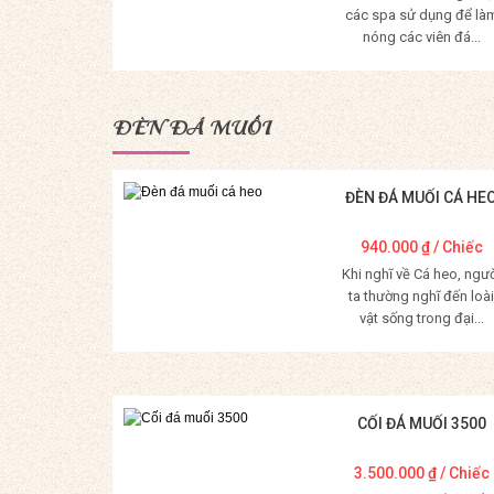
các spa sử dụng để là
nóng các viên đá...
Mua Hàng
ĐÈN ĐÁ MUỐI
ĐÈN ĐÁ MUỐI CÁ HE
940.000
₫
/ Chiếc
Khi nghĩ về Cá heo, ngư
ta thường nghĩ đến loài
vật sống trong đại...
Mua Hàng
CỐI ĐÁ MUỐI 3500
3.500.000
₫
/ Chiếc