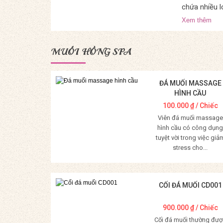
chứa nhiều l
Xem thêm
MUỐI HỒNG SPA
ĐÁ MUỐI MASSAGE
HÌNH CẦU
100.000
₫
/ Chiếc
Viên đá muối massage
hình cầu có công dụng
tuyệt vời trong việc giả
stress cho...
Mua Hàng
CỐI ĐÁ MUỐI CD001
900.000
₫
/ Chiếc
Cối đá muối thường đượ