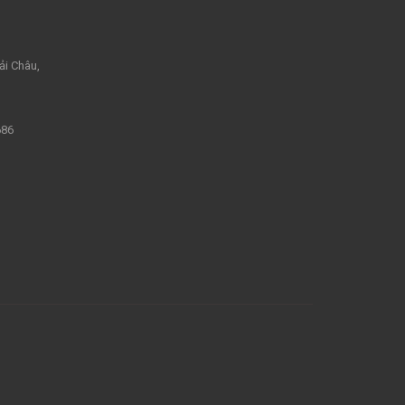
ải Châu,
686
m