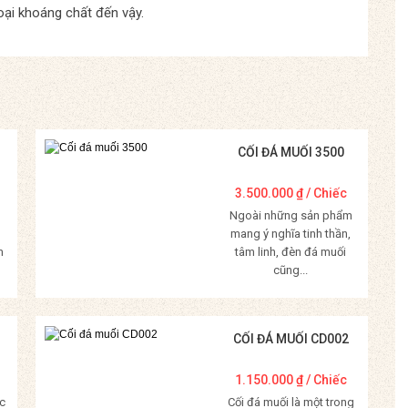
oại khoáng chất đến vậy.
CỐI ĐÁ MUỐI 3500
3.500.000
₫
/ Chiếc
Ngoài những sản phẩm
mang ý nghĩa tinh thần,
m
tâm linh, đèn đá muối
cũng...
Mua Hàng
CỐI ĐÁ MUỐI CD002
1.150.000
₫
/ Chiếc
c
Cối đá muối là một trong