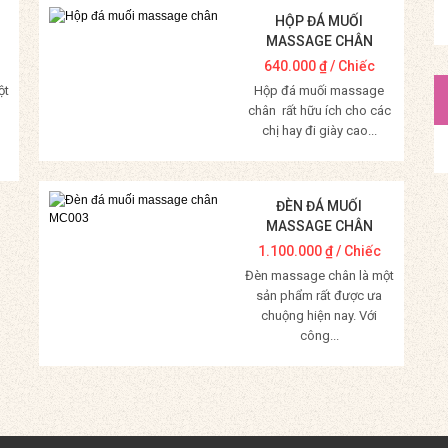
HỘP ĐÁ MUỐI
MASSAGE CHÂN
640.000
₫
/ Chiếc
ột
Hộp đá muối massage
chân rất hữu ích cho các
chị hay đi giày cao...
Mua Hàng
ĐÈN ĐÁ MUỐI
MASSAGE CHÂN
MC003
1.100.000
₫
/ Chiếc
Đèn massage chân là một
sản phẩm rất được ưa
chuộng hiện nay. Với
công...
Mua Hàng