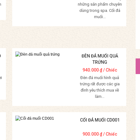
m
những sản phẩm chuyên
dùng trong spa. Cối đá
muối...
Mua Hàng
O
ĐÈN ĐÁ MUỐI QUẢ
TRỨNG
940.000
₫
/ Chiếc
ời
Đèn đá muối hình quả
trứng rất được các gia
đình yêu thích mua về
làm...
Mua Hàng
CỐI ĐÁ MUỐI CD001
900.000
₫
/ Chiếc