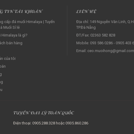
G TIN TÀI KHOẢN
LIÊN HỆ
g cấp đá muối Himalaya | Tuyển
Địa chỉ: 149 Nguyễn Văn Linh, Q.H
á Muối Sỉ lẻ‎
TP.Đà Nẵng
 Himalaya là gì?
ĐT/Fax: 02363 582 828
ách bán hàng
Mobile: 093 586 0286 - 0905 403 
Email: ceo.muoihong@gmail.co
ản của tôi
oán
g
ng
ệu
TUYỂN ĐẠI LÝ TOÀN QUỐC
Điện thoại: 0905.288.328 hoặc 0935.860.286