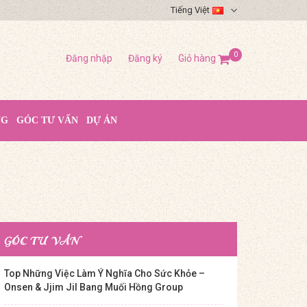
Tiếng Việt
0
Đăng nhập
Đăng ký
Giỏ hàng
NG
GÓC TƯ VẤN
DỰ ÁN
GÓC TƯ VẤN
Top Những Việc Làm Ý Nghĩa Cho Sức Khỏe –
Onsen & Jjim Jil Bang Muối Hồng Group