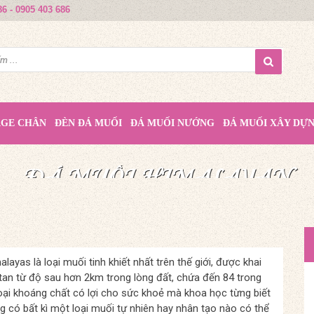
86 - 0905 403 686
AGE CHÂN
ĐÈN ĐÁ MUỐI
ĐÁ MUỐI NƯỚNG
ĐÁ MUỐI XÂY DỰ
MUỐI HỒNG HIMALAYA
ĐÁ MUỐI HIMALAYAN
ĐÁ MUỐI HIMALAYAN
QUÀ TẶNG TỪ THIÊN NHIÊN
TINH TÚY TỪ THIÊN NHIÊN
NÂNG TẦM CUỘC SỐNG
layas là loại muối tinh khiết nhất trên thế giới, được khai
tan từ độ sau hơn 2km trong lòng đất, chứa đến 84 trong
oại khoáng chất có lợi cho sức khoẻ mà khoa học từng biết
g có bất kì một loại muối tự nhiên hay nhân tạo nào có thể