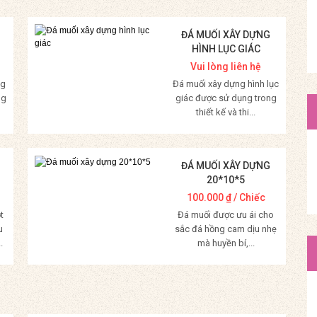
ĐÁ MUỐI XÂY DỰNG
HÌNH LỤC GIÁC
Vui lòng liên hệ
ng
Đá muối xây dựng hình lục
ng
giác được sử dụng trong
thiết kế và thi...
Mua Hàng
ĐÁ MUỐI XÂY DỰNG
20*10*5
100.000
₫
/ Chiếc
t
Đá muối được ưu ái cho
u
sắc đá hồng cam dịu nhẹ
.
mà huyền bí,...
Mua Hàng