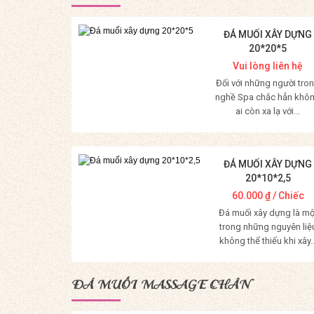
ĐÁ MUỐI XÂY DỰNG
20*20*5
Vui lòng liên hệ
Đối với những người tro
nghề Spa chắc hẳn khô
ai còn xa lạ với...
Mua Hàng
ĐÁ MUỐI XÂY DỰNG
20*10*2,5
60.000
₫
/ Chiếc
Đá muối xây dựng là mộ
trong những nguyên liệ
không thể thiếu khi xây..
Mua Hàng
ĐÁ MUỐI MASSAGE CHÂN