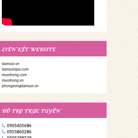
LIÊN KẾT WEBSITE
damuoi.vn
damuoispa.com
muoihong.com
muoihong.vn
phongxongdamuoi.vn
HỖ TRỢ TRỰC TUYẾN
0905403686
0935860286
0905288328