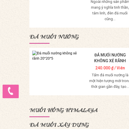
Ngoài những sản phẩ
mang ý nghĩa tinh thần,
tâm linh, đèn đá muối
cũng...
Mua Hàng
ĐÁ MUỐI NƯỚNG
ĐÁ MUỐI NƯỚNG
KHÔNG XẺ RÃNH
20*20*5
240.000
₫
/ Viên
Tấm đá muối nướng là
một hiện tượng mới tron
thời gian gần đây, tạo...
Mua Hàng
MUỐI HỒNG HIMALAYA
ĐÁ MUỐI XÂY DỰNG