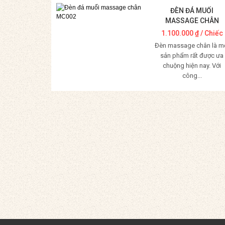
ĐÈN ĐÁ MUỐI
MASSAGE CHÂN
MC002
1.100.000
₫
/ Chiếc
Đèn massage chân là m
sản phẩm rất được ưa
chuộng hiện nay. Với
công...
Mua Hàng