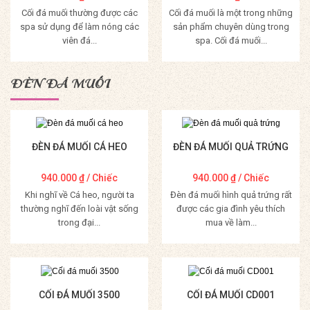
Cối đá muối thường được các
Cối đá muối là một trong những
spa sử dụng để làm nóng các
sản phẩm chuyên dùng trong
viên đá...
spa. Cối đá muối...
Mua Hàng
Mua Hàng
ĐÈN ĐÁ MUỐI
ĐÈN ĐÁ MUỐI CÁ HEO
ĐÈN ĐÁ MUỐI QUẢ TRỨNG
940.000
₫
/ Chiếc
940.000
₫
/ Chiếc
Khi nghĩ về Cá heo, người ta
Đèn đá muối hình quả trứng rất
thường nghĩ đến loài vật sống
được các gia đình yêu thích
trong đại...
mua về làm...
Mua Hàng
Mua Hàng
CỐI ĐÁ MUỐI 3500
CỐI ĐÁ MUỐI CD001