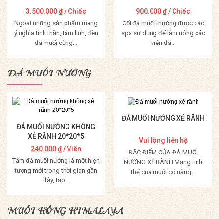
3.500.000
₫
/ Chiếc
900.000
₫
/ Chiếc
Ngoài những sản phẩm mang
Cối đá muối thường được các
ý nghĩa tinh thần, tâm linh, đèn
spa sử dụng để làm nóng các
đá muối cũng...
viên đá...
Mua Hàng
Mua Hàng
ĐÁ MUỐI NƯỚNG
ĐÁ MUỐI NƯỚNG XẺ RÃNH
ĐÁ MUỐI NƯỚNG KHÔNG
XẺ RÃNH 20*20*5
Vui lòng liên hệ
240.000
₫
/ Viên
ĐẶC ĐIỂM CỦA ĐÁ MUỐI
Tấm đá muối nướng là một hiện
NƯỚNG XẺ RÃNH Mạng tinh
tượng mới trong thời gian gần
thể của muối có năng...
đây, tạo...
Mua Hàng
Mua Hàng
MUỐI HỒNG HIMALAYA