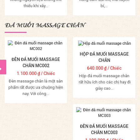
thiếu khi xây...
bí,...
Mua Hàng
Mua Hàng
ĐÁ MUỐI MASSAGE CHÂN
HỘP ĐÁ MUỐI MASSAGE
ĐÈN ĐÁ MUỐI MASSAGE
CHÂN
CHÂN MC002
640.000
₫
/ Chiếc
1.100.000
₫
/ Chiếc
Hộp đá muối massage chân
Đèn massage chân là một sản
rất hữu ích cho các chị hay đi
phẩm rất được ưa chuộng hiện
giày cao...
nay. Với công...
Mua Hàng
Mua Hàng
ĐÈN ĐÁ MUỐI MASSAGE
CHÂN MC003