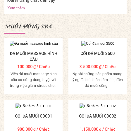
loại khoáng chất đến vậy.
Xem thêm
MUỐI HỒNG SPA
ĐÁ MUỐI MASSAGE HÌNH
CỐI ĐÁ MUỐI 3500
CẦU
100.000
₫
/ Chiếc
3.500.000
₫
/ Chiếc
Viên đá muối massage hình
Ngoài những sản phẩm mang
cầu có công dụng tuyệt vời
ý nghĩa tinh thần, tâm linh, đèn
trong việc giảm stress cho...
đá muối cũng...
Mua Hàng
Mua Hàng
CỐI ĐÁ MUỐI CD001
CỐI ĐÁ MUỐI CD002
900.000
₫
/ Chiếc
1.150.000
₫
/ Chiếc