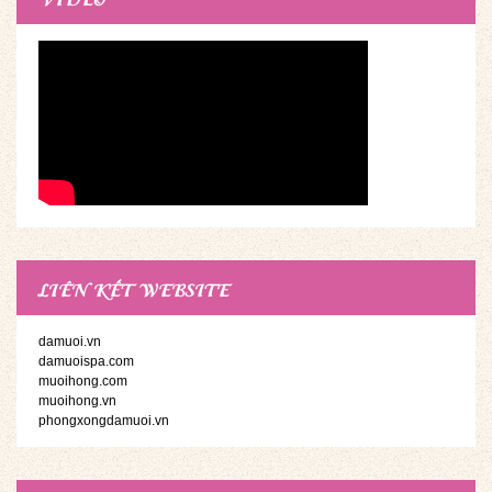
LIÊN KẾT WEBSITE
damuoi.vn
damuoispa.com
muoihong.com
muoihong.vn
phongxongdamuoi.vn