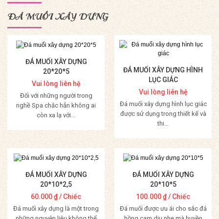
ĐÁ MUỐI XÂY DỰNG
ĐÁ MUỐI XÂY DỰNG
ĐÁ MUỐI XÂY DỰNG HÌNH
20*20*5
LỤC GIÁC
Vui lòng liên hệ
Vui lòng liên hệ
Đối với những người trong
Đá muối xây dựng hình lục giác
nghề Spa chắc hẳn không ai
được sử dụng trong thiết kế và
còn xa lạ với...
thi...
Mua Hàng
Mua Hàng
ĐÁ MUỐI XÂY DỰNG
ĐÁ MUỐI XÂY DỰNG
20*10*2,5
20*10*5
60.000
₫
/ Chiếc
100.000
₫
/ Chiếc
Đá muối xây dựng là một trong
Đá muối được ưu ái cho sắc đá
những nguyên liệu không thể
hồng cam dịu nhẹ mà huyền