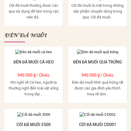
Cối đá muối thường được các
Cối đá muối là một trong những
spa sử dụng để làm nóng các
sản phẩm chuyên dùng trong
viên đá...
spa. Cối đá muối...
Mua Hàng
Mua Hàng
ĐÈN ĐÁ MUỐI
ĐÈN ĐÁ MUỐI CÁ HEO
ĐÈN ĐÁ MUỐI QUẢ TRỨNG
940.000
₫
/ Chiếc
940.000
₫
/ Chiếc
Khi nghĩ về Cá heo, người ta
Đèn đá muối hình quả trứng rất
thường nghĩ đến loài vật sống
được các gia đình yêu thích
trong đại...
mua về làm...
Mua Hàng
Mua Hàng
CỐI ĐÁ MUỐI 3500
CỐI ĐÁ MUỐI CD001