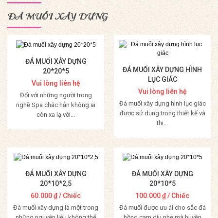
ĐÁ MUỐI XÂY DỰNG
ĐÁ MUỐI XÂY DỰNG
ĐÁ MUỐI XÂY DỰNG HÌNH
20*20*5
LỤC GIÁC
Vui lòng liên hệ
Vui lòng liên hệ
Đối với những người trong
Đá muối xây dựng hình lục giác
nghề Spa chắc hẳn không ai
được sử dụng trong thiết kế và
còn xa lạ với...
thi...
Mua Hàng
Mua Hàng
ĐÁ MUỐI XÂY DỰNG
ĐÁ MUỐI XÂY DỰNG
20*10*2,5
20*10*5
60.000
₫
/ Chiếc
100.000
₫
/ Chiếc
Đá muối xây dựng là một trong
Đá muối được ưu ái cho sắc đá
những nguyên liệu không thể
hồng cam dịu nhẹ mà huyền