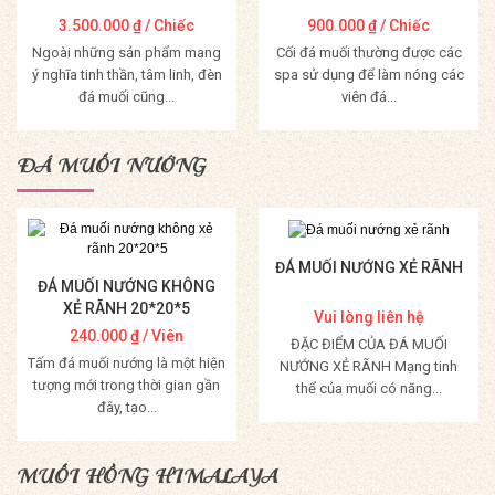
3.500.000
₫
/ Chiếc
900.000
₫
/ Chiếc
Ngoài những sản phẩm mang
Cối đá muối thường được các
ý nghĩa tinh thần, tâm linh, đèn
spa sử dụng để làm nóng các
đá muối cũng...
viên đá...
Mua Hàng
Mua Hàng
ĐÁ MUỐI NƯỚNG
ĐÁ MUỐI NƯỚNG XẺ RÃNH
ĐÁ MUỐI NƯỚNG KHÔNG
XẺ RÃNH 20*20*5
Vui lòng liên hệ
240.000
₫
/ Viên
ĐẶC ĐIỂM CỦA ĐÁ MUỐI
Tấm đá muối nướng là một hiện
NƯỚNG XẺ RÃNH Mạng tinh
tượng mới trong thời gian gần
thể của muối có năng...
đây, tạo...
Mua Hàng
Mua Hàng
MUỐI HỒNG HIMALAYA