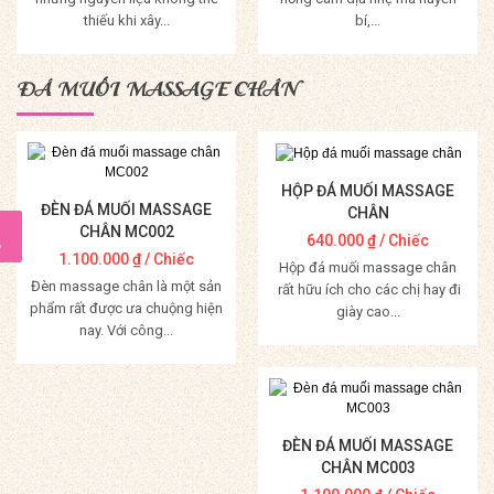
thiếu khi xây...
bí,...
Mua Hàng
Mua Hàng
ĐÁ MUỐI MASSAGE CHÂN
HỘP ĐÁ MUỐI MASSAGE
ĐÈN ĐÁ MUỐI MASSAGE
CHÂN
CHÂN MC002
640.000
₫
/ Chiếc
1.100.000
₫
/ Chiếc
Hộp đá muối massage chân
Đèn massage chân là một sản
rất hữu ích cho các chị hay đi
phẩm rất được ưa chuộng hiện
giày cao...
nay. Với công...
Mua Hàng
Mua Hàng
ĐÈN ĐÁ MUỐI MASSAGE
CHÂN MC003