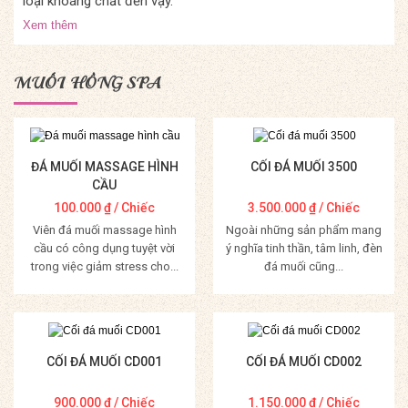
loại khoáng chất đến vậy.
Xem thêm
MUỐI HỒNG SPA
ĐÁ MUỐI MASSAGE HÌNH
CỐI ĐÁ MUỐI 3500
CẦU
100.000
₫
/ Chiếc
3.500.000
₫
/ Chiếc
Viên đá muối massage hình
Ngoài những sản phẩm mang
cầu có công dụng tuyệt vời
ý nghĩa tinh thần, tâm linh, đèn
trong việc giảm stress cho...
đá muối cũng...
Mua Hàng
Mua Hàng
CỐI ĐÁ MUỐI CD001
CỐI ĐÁ MUỐI CD002
900.000
₫
/ Chiếc
1.150.000
₫
/ Chiếc