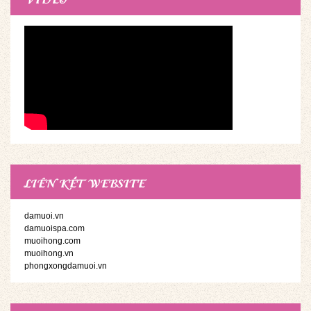
LIÊN KẾT WEBSITE
damuoi.vn
damuoispa.com
muoihong.com
muoihong.vn
phongxongdamuoi.vn