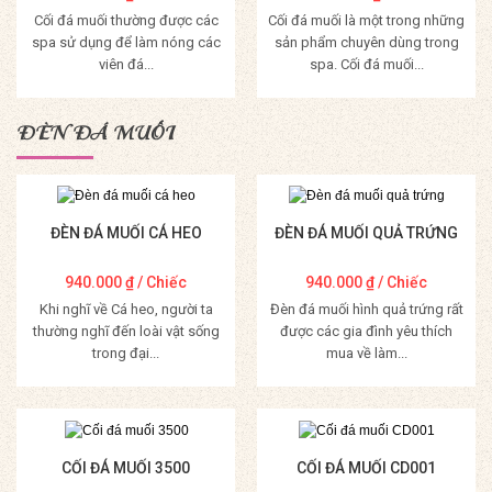
Cối đá muối thường được các
Cối đá muối là một trong những
spa sử dụng để làm nóng các
sản phẩm chuyên dùng trong
viên đá...
spa. Cối đá muối...
Mua Hàng
Mua Hàng
ĐÈN ĐÁ MUỐI
ĐÈN ĐÁ MUỐI CÁ HEO
ĐÈN ĐÁ MUỐI QUẢ TRỨNG
940.000
₫
/ Chiếc
940.000
₫
/ Chiếc
Khi nghĩ về Cá heo, người ta
Đèn đá muối hình quả trứng rất
thường nghĩ đến loài vật sống
được các gia đình yêu thích
trong đại...
mua về làm...
Mua Hàng
Mua Hàng
CỐI ĐÁ MUỐI 3500
CỐI ĐÁ MUỐI CD001