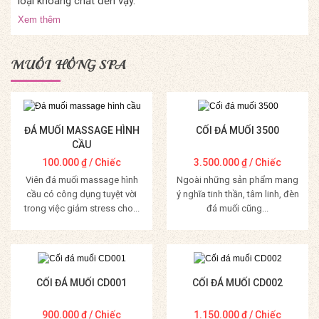
loại khoáng chất đến vậy.
Xem thêm
MUỐI HỒNG SPA
ĐÁ MUỐI MASSAGE HÌNH
CỐI ĐÁ MUỐI 3500
CẦU
100.000
₫
/ Chiếc
3.500.000
₫
/ Chiếc
Viên đá muối massage hình
Ngoài những sản phẩm mang
cầu có công dụng tuyệt vời
ý nghĩa tinh thần, tâm linh, đèn
trong việc giảm stress cho...
đá muối cũng...
Mua Hàng
Mua Hàng
CỐI ĐÁ MUỐI CD001
CỐI ĐÁ MUỐI CD002
900.000
₫
/ Chiếc
1.150.000
₫
/ Chiếc