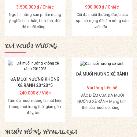
3.500.000
₫
/ Chiếc
900.000
₫
/ Chiếc
Ngoài những sản phẩm mang
Cối đá muối thường được các
ý nghĩa tinh thần, tâm linh, đèn
spa sử dụng để làm nóng các
đá muối cũng...
viên đá...
Mua Hàng
Mua Hàng
ĐÁ MUỐI NƯỚNG
ĐÁ MUỐI NƯỚNG XẺ RÃNH
ĐÁ MUỐI NƯỚNG KHÔNG
XẺ RÃNH 20*20*5
Vui lòng liên hệ
240.000
₫
/ Viên
ĐẶC ĐIỂM CỦA ĐÁ MUỐI
Tấm đá muối nướng là một hiện
NƯỚNG XẺ RÃNH Mạng tinh
tượng mới trong thời gian gần
thể của muối có năng...
đây, tạo...
Mua Hàng
Mua Hàng
MUỐI HỒNG HIMALAYA