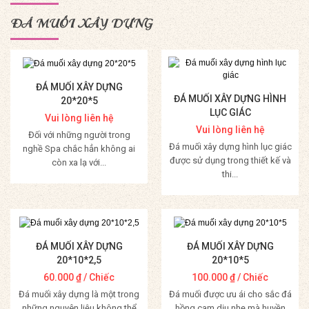
ĐÁ MUỐI XÂY DỰNG
ĐÁ MUỐI XÂY DỰNG
ĐÁ MUỐI XÂY DỰNG HÌNH
20*20*5
LỤC GIÁC
Vui lòng liên hệ
Vui lòng liên hệ
Đối với những người trong
Đá muối xây dựng hình lục giác
nghề Spa chắc hẳn không ai
được sử dụng trong thiết kế và
còn xa lạ với...
thi...
Mua Hàng
Mua Hàng
ĐÁ MUỐI XÂY DỰNG
ĐÁ MUỐI XÂY DỰNG
20*10*2,5
20*10*5
60.000
₫
/ Chiếc
100.000
₫
/ Chiếc
Đá muối xây dựng là một trong
Đá muối được ưu ái cho sắc đá
những nguyên liệu không thể
hồng cam dịu nhẹ mà huyền