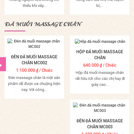
thiếu khi xây...
bí,...
Mua Hàng
Mua Hàng
ĐÁ MUỐI MASSAGE CHÂN
HỘP ĐÁ MUỐI MASSAGE
ĐÈN ĐÁ MUỐI MASSAGE
CHÂN
CHÂN MC002
640.000
₫
/ Chiếc
1.100.000
₫
/ Chiếc
Hộp đá muối massage chân
Đèn massage chân là một sản
rất hữu ích cho các chị hay đi
phẩm rất được ưa chuộng hiện
giày cao...
nay. Với công...
Mua Hàng
Mua Hàng
ĐÈN ĐÁ MUỐI MASSAGE
CHÂN MC003