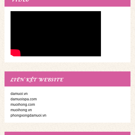
LIÊN KẾT WEBSITE
damuoi.vn
damuoispa.com
muoihong.com
muoihong.vn
phongxongdamuoi.vn