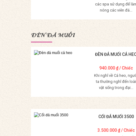
các spa sử dụng để là
nóng các viên đá...
Mua Hàng
ĐÈN ĐÁ MUỐI
ĐÈN ĐÁ MUỐI CÁ HE
940.000
₫
/ Chiếc
Khi nghĩ về Cá heo, ngư
ta thường nghĩ đến loài
vật sống trong đại...
Mua Hàng
CỐI ĐÁ MUỐI 3500
3.500.000
₫
/ Chiếc