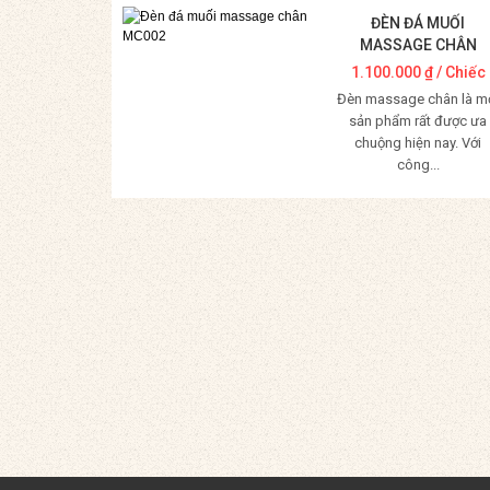
ĐÈN ĐÁ MUỐI
MASSAGE CHÂN
MC002
1.100.000
₫
/ Chiếc
Đèn massage chân là m
sản phẩm rất được ưa
chuộng hiện nay. Với
công...
Mua Hàng