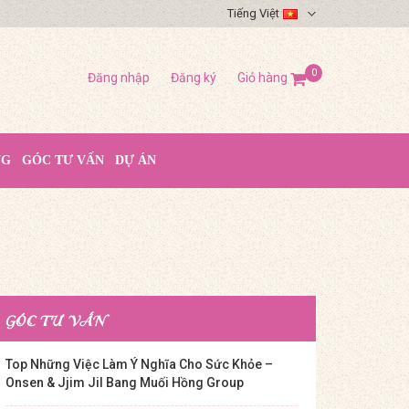
Tiếng Việt
0
Đăng nhập
Đăng ký
Giỏ hàng
NG
GÓC TƯ VẤN
DỰ ÁN
GÓC TƯ VẤN
Top Những Việc Làm Ý Nghĩa Cho Sức Khỏe –
Onsen & Jjim Jil Bang Muối Hồng Group