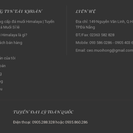
G TIN TÀI KHOẢN
LIÊN HỆ
g cấp đá muối Himalaya | Tuyển
Địa chỉ: 149 Nguyễn Văn Linh, Q.H
á Muối Sỉ lẻ‎
TP.Đà Nẵng
 Himalaya là gì?
ĐT/Fax: 02363 582 828
ách bán hàng
Mobile: 093 586 0286 - 0905 403 
Email: ceo.muoihong@gmail.co
ản của tôi
oán
g
ng
ệu
TUYỂN ĐẠI LÝ TOÀN QUỐC
Điện thoại: 0905.288.328 hoặc 0935.860.286