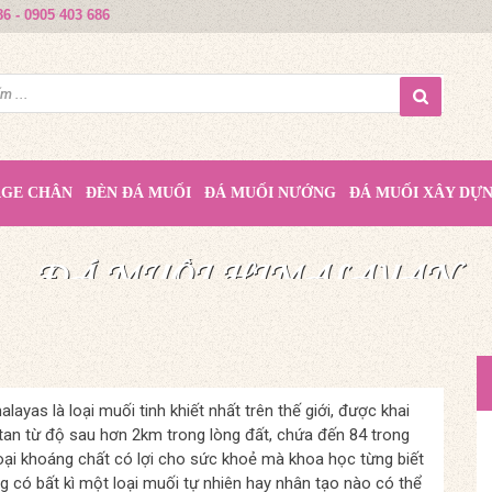
86 - 0905 403 686
AGE CHÂN
ĐÈN ĐÁ MUỐI
ĐÁ MUỐI NƯỚNG
ĐÁ MUỐI XÂY DỰ
MUỐI HỒNG HIMALAYA
ĐÁ MUỐI HIMALAYAN
ĐÁ MUỐI HIMALAYAN
QUÀ TẶNG TỪ THIÊN NHIÊN
TINH TÚY TỪ THIÊN NHIÊN
NÂNG TẦM CUỘC SỐNG
layas là loại muối tinh khiết nhất trên thế giới, được khai
tan từ độ sau hơn 2km trong lòng đất, chứa đến 84 trong
oại khoáng chất có lợi cho sức khoẻ mà khoa học từng biết
g có bất kì một loại muối tự nhiên hay nhân tạo nào có thể