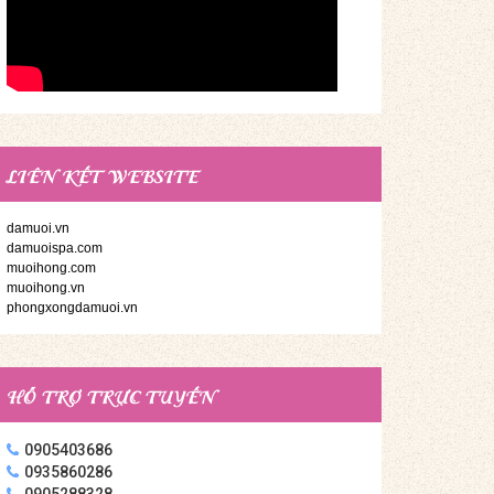
LIÊN KẾT WEBSITE
damuoi.vn
damuoispa.com
muoihong.com
muoihong.vn
phongxongdamuoi.vn
HỖ TRỢ TRỰC TUYẾN
0905403686
0935860286
0905288328