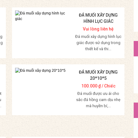
ĐÁ MUỐI XÂY DỰNG
HÌNH LỤC GIÁC
Vui lòng liên hệ
ng
Đá muối xây dựng hình lục
ng
giác được sử dụng trong
thiết kế và thi...
Mua Hàng
ĐÁ MUỐI XÂY DỰNG
20*10*5
100.000
₫
/ Chiếc
t
Đá muối được ưu ái cho
u
sắc đá hồng cam dịu nhẹ
.
mà huyền bí,...
Mua Hàng