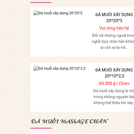
ĐÁ MUỐI XÂY DỰNG
20*20*5
Vui lòng liên hệ
Đối với những người tro
nghề Spa chắc hẳn khô
ai còn xa lạ với...
Mua Hàng
ĐÁ MUỐI XÂY DỰNG
20*10*2,5
60.000
₫
/ Chiếc
Đá muối xây dựng là mộ
trong những nguyên liệ
không thể thiếu khi xây..
Mua Hàng
ĐÁ MUỐI MASSAGE CHÂN