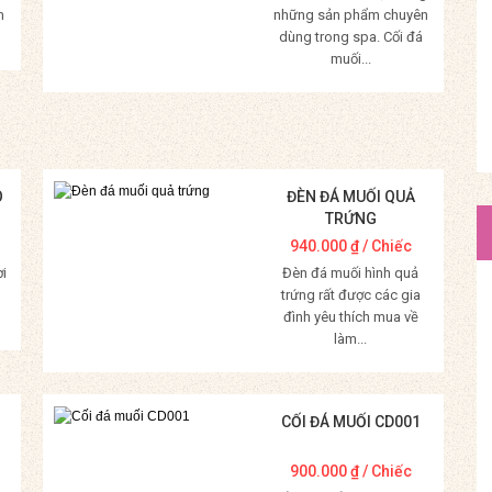
m
những sản phẩm chuyên
dùng trong spa. Cối đá
muối...
Mua Hàng
O
ĐÈN ĐÁ MUỐI QUẢ
TRỨNG
940.000
₫
/ Chiếc
ời
Đèn đá muối hình quả
trứng rất được các gia
đình yêu thích mua về
làm...
Mua Hàng
CỐI ĐÁ MUỐI CD001
900.000
₫
/ Chiếc