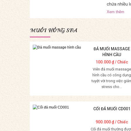
chứa nhiều l
Xem thêm
MUỐI HỒNG SPA
ĐÁ MUỐI MASSAGE
HÌNH CẦU
100.000
₫
/ Chiếc
Viên đá muối massage
hình cầu có công dụng
tuyệt vời trong việc giả
stress cho...
Mua Hàng
CỐI ĐÁ MUỐI CD001
900.000
₫
/ Chiếc
Cối đá muối thường đượ