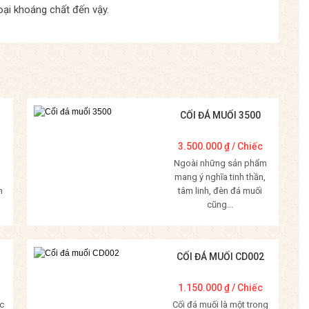
oại khoáng chất đến vậy.
CỐI ĐÁ MUỐI 3500
3.500.000
₫
/ Chiếc
Ngoài những sản phẩm
mang ý nghĩa tinh thần,
m
tâm linh, đèn đá muối
cũng...
Mua Hàng
CỐI ĐÁ MUỐI CD002
1.150.000
₫
/ Chiếc
c
Cối đá muối là một trong