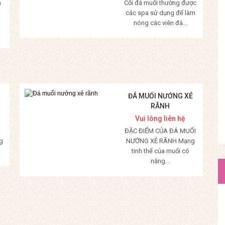
m
Cối đá muối thường được
các spa sử dụng để làm
nóng các viên đá...
Mua Hàng
ĐÁ MUỐI NƯỚNG XẺ
RÃNH
Vui lòng liên hệ
ĐẶC ĐIỂM CỦA ĐÁ MUỐI
g
NƯỚNG XẺ RÃNH Mạng
tinh thể của muối có
năng...
Mua Hàng