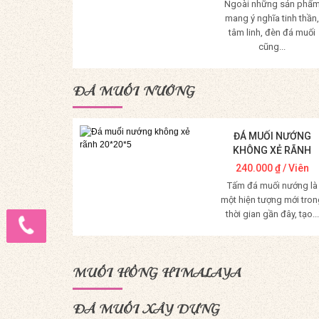
Ngoài những sản phẩ
mang ý nghĩa tinh thần,
tâm linh, đèn đá muối
cũng...
Mua Hàng
ĐÁ MUỐI NƯỚNG
ĐÁ MUỐI NƯỚNG
KHÔNG XẺ RÃNH
20*20*5
240.000
₫
/ Viên
Tấm đá muối nướng là
một hiện tượng mới tron
thời gian gần đây, tạo...
Mua Hàng
MUỐI HỒNG HIMALAYA
ĐÁ MUỐI XÂY DỰNG