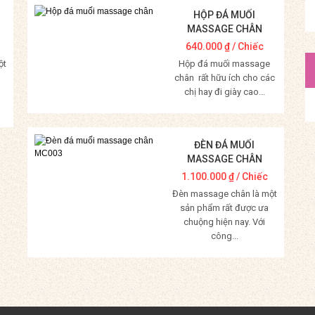
HỘP ĐÁ MUỐI
MASSAGE CHÂN
640.000
₫
/ Chiếc
ột
Hộp đá muối massage
chân rất hữu ích cho các
chị hay đi giày cao...
Mua Hàng
ĐÈN ĐÁ MUỐI
MASSAGE CHÂN
MC003
1.100.000
₫
/ Chiếc
Đèn massage chân là một
sản phẩm rất được ưa
chuộng hiện nay. Với
công...
Mua Hàng