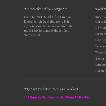
VỀ MUỐI HỒNG GROUP
THÔN
Công ty TNHH MUỐI HỒNG tự hào
Kho Cun
là doanh nghiệp đi đầu trong lĩnh
Đại Lý Đ
vực kinh doanh các sản phẩm từ đá
Đá muối
muối. Nhờ áp dụng kỹ thuật tiên...
Chính s
Xem chi tiết...
Liên hệ
Tài kho
Thanh t
Giỏ hàn
Cửa hà
Giới thi
TRỤ SỞ CHÍNH TẠI ĐÀ NẴNG
149 Nguyễn Văn Linh, Q.Hải Châu, TP.Đà Nẵng