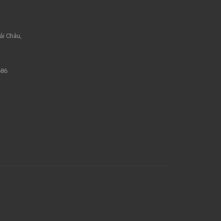
ải Châu,
686
m