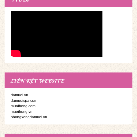
LIÊN KẾT WEBSITE
damuoi.vn
damuoispa.com
muoihong.com
muoihong.vn
phongxongdamuoi.vn