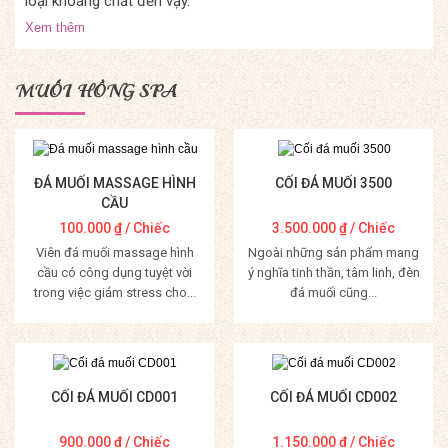
loại khoáng chất đến vậy.
Xem thêm
MUỐI HỒNG SPA
ĐÁ MUỐI MASSAGE HÌNH
CỐI ĐÁ MUỐI 3500
CẦU
100.000
₫
/ Chiếc
3.500.000
₫
/ Chiếc
Viên đá muối massage hình
Ngoài những sản phẩm mang
cầu có công dụng tuyệt vời
ý nghĩa tinh thần, tâm linh, đèn
trong việc giảm stress cho...
đá muối cũng...
Mua Hàng
Mua Hàng
CỐI ĐÁ MUỐI CD001
CỐI ĐÁ MUỐI CD002
900.000
₫
/ Chiếc
1.150.000
₫
/ Chiếc