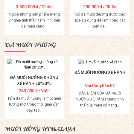
3.500.000
₫
/ Chiếc
900.000
₫
/ Chiếc
Ngoài những sản phẩm mang
Cối đá muối thường được các
ý nghĩa tinh thần, tâm linh, đèn
spa sử dụng để làm nóng các
đá muối cũng...
viên đá...
Mua Hàng
Mua Hàng
ĐÁ MUỐI NƯỚNG
ĐÁ MUỐI NƯỚNG XẺ RÃNH
ĐÁ MUỐI NƯỚNG KHÔNG
XẺ RÃNH 20*20*5
Vui lòng liên hệ
240.000
₫
/ Viên
ĐẶC ĐIỂM CỦA ĐÁ MUỐI
Tấm đá muối nướng là một hiện
NƯỚNG XẺ RÃNH Mạng tinh
tượng mới trong thời gian gần
thể của muối có năng...
đây, tạo...
Mua Hàng
Mua Hàng
MUỐI HỒNG HIMALAYA