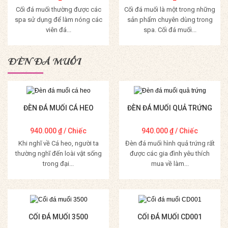
Cối đá muối thường được các
Cối đá muối là một trong những
spa sử dụng để làm nóng các
sản phẩm chuyên dùng trong
viên đá...
spa. Cối đá muối...
Mua Hàng
Mua Hàng
ĐÈN ĐÁ MUỐI
ĐÈN ĐÁ MUỐI CÁ HEO
ĐÈN ĐÁ MUỐI QUẢ TRỨNG
940.000
₫
/ Chiếc
940.000
₫
/ Chiếc
Khi nghĩ về Cá heo, người ta
Đèn đá muối hình quả trứng rất
thường nghĩ đến loài vật sống
được các gia đình yêu thích
trong đại...
mua về làm...
Mua Hàng
Mua Hàng
CỐI ĐÁ MUỐI 3500
CỐI ĐÁ MUỐI CD001