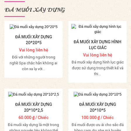
ĐÁ MUỐI XÂY DỰNG
ĐÁ MUỐI XÂY DỰNG
ĐÁ MUỐI XÂY DỰNG HÌNH
20*20*5
LỤC GIÁC
Vui lòng liên hệ
Vui lòng liên hệ
Đối với những người trong
Đá muối xây dựng hình lục giác
nghề Spa chắc hẳn không ai
được sử dụng trong thiết kế và
còn xa lạ với...
thi...
Mua Hàng
Mua Hàng
ĐÁ MUỐI XÂY DỰNG
ĐÁ MUỐI XÂY DỰNG
20*10*2,5
20*10*5
60.000
₫
/ Chiếc
100.000
₫
/ Chiếc
Đá muối xây dựng là một trong
Đá muối được ưu ái cho sắc đá
những nguyên liệu không thể
hồng cam dịu nhẹ mà huyền