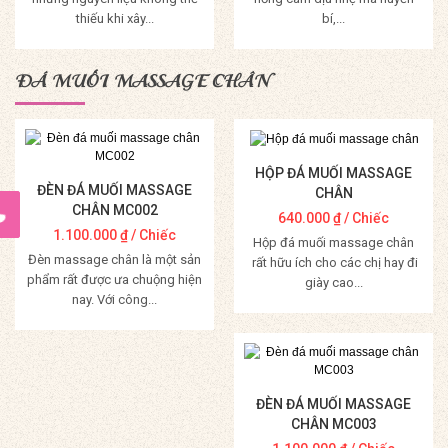
thiếu khi xây...
bí,...
Mua Hàng
Mua Hàng
ĐÁ MUỐI MASSAGE CHÂN
HỘP ĐÁ MUỐI MASSAGE
ĐÈN ĐÁ MUỐI MASSAGE
CHÂN
CHÂN MC002
640.000
₫
/ Chiếc
1.100.000
₫
/ Chiếc
Hộp đá muối massage chân
Đèn massage chân là một sản
rất hữu ích cho các chị hay đi
phẩm rất được ưa chuộng hiện
giày cao...
nay. Với công...
Mua Hàng
Mua Hàng
ĐÈN ĐÁ MUỐI MASSAGE
CHÂN MC003