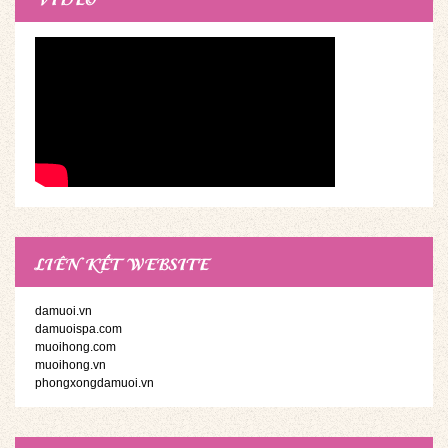
LIÊN KẾT WEBSITE
damuoi.vn
damuoispa.com
muoihong.com
muoihong.vn
phongxongdamuoi.vn