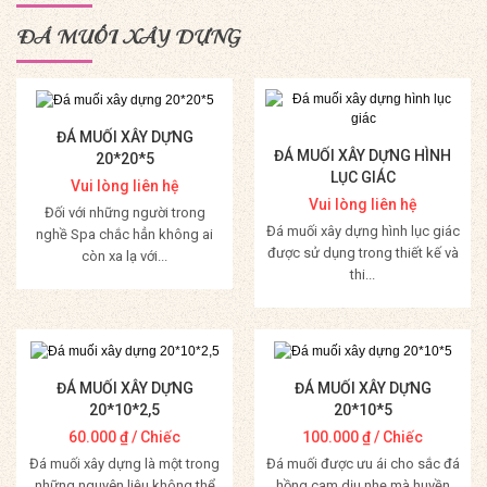
ĐÁ MUỐI XÂY DỰNG
ĐÁ MUỐI XÂY DỰNG
ĐÁ MUỐI XÂY DỰNG HÌNH
20*20*5
LỤC GIÁC
Vui lòng liên hệ
Vui lòng liên hệ
Đối với những người trong
Đá muối xây dựng hình lục giác
nghề Spa chắc hẳn không ai
được sử dụng trong thiết kế và
còn xa lạ với...
thi...
Mua Hàng
Mua Hàng
ĐÁ MUỐI XÂY DỰNG
ĐÁ MUỐI XÂY DỰNG
20*10*2,5
20*10*5
60.000
₫
/ Chiếc
100.000
₫
/ Chiếc
Đá muối xây dựng là một trong
Đá muối được ưu ái cho sắc đá
những nguyên liệu không thể
hồng cam dịu nhẹ mà huyền