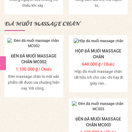
thiếu khi xây...
bí,...
Mua Hàng
Mua Hàng
ĐÁ MUỐI MASSAGE CHÂN
HỘP ĐÁ MUỐI MASSAGE
ĐÈN ĐÁ MUỐI MASSAGE
CHÂN
CHÂN MC002
640.000
₫
/ Chiếc
1.100.000
₫
/ Chiếc
Hộp đá muối massage chân
Đèn massage chân là một sản
rất hữu ích cho các chị hay đi
phẩm rất được ưa chuộng hiện
giày cao...
nay. Với công...
Mua Hàng
Mua Hàng
ĐÈN ĐÁ MUỐI MASSAGE
CHÂN MC003