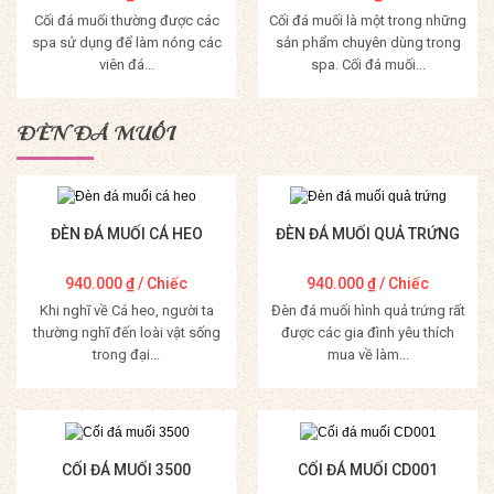
Cối đá muối thường được các
Cối đá muối là một trong những
spa sử dụng để làm nóng các
sản phẩm chuyên dùng trong
viên đá...
spa. Cối đá muối...
Mua Hàng
Mua Hàng
ĐÈN ĐÁ MUỐI
ĐÈN ĐÁ MUỐI CÁ HEO
ĐÈN ĐÁ MUỐI QUẢ TRỨNG
940.000
₫
/ Chiếc
940.000
₫
/ Chiếc
Khi nghĩ về Cá heo, người ta
Đèn đá muối hình quả trứng rất
thường nghĩ đến loài vật sống
được các gia đình yêu thích
trong đại...
mua về làm...
Mua Hàng
Mua Hàng
CỐI ĐÁ MUỐI 3500
CỐI ĐÁ MUỐI CD001