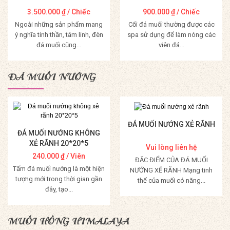
3.500.000
₫
/ Chiếc
900.000
₫
/ Chiếc
Ngoài những sản phẩm mang
Cối đá muối thường được các
ý nghĩa tinh thần, tâm linh, đèn
spa sử dụng để làm nóng các
đá muối cũng...
viên đá...
Mua Hàng
Mua Hàng
ĐÁ MUỐI NƯỚNG
ĐÁ MUỐI NƯỚNG XẺ RÃNH
ĐÁ MUỐI NƯỚNG KHÔNG
XẺ RÃNH 20*20*5
Vui lòng liên hệ
240.000
₫
/ Viên
ĐẶC ĐIỂM CỦA ĐÁ MUỐI
Tấm đá muối nướng là một hiện
NƯỚNG XẺ RÃNH Mạng tinh
tượng mới trong thời gian gần
thể của muối có năng...
đây, tạo...
Mua Hàng
Mua Hàng
MUỐI HỒNG HIMALAYA