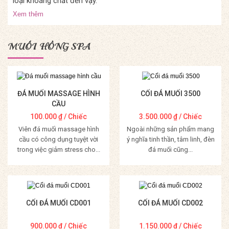
loại khoáng chất đến vậy.
Xem thêm
MUỐI HỒNG SPA
ĐÁ MUỐI MASSAGE HÌNH
CỐI ĐÁ MUỐI 3500
CẦU
100.000
₫
/ Chiếc
3.500.000
₫
/ Chiếc
Viên đá muối massage hình
Ngoài những sản phẩm mang
cầu có công dụng tuyệt vời
ý nghĩa tinh thần, tâm linh, đèn
trong việc giảm stress cho...
đá muối cũng...
Mua Hàng
Mua Hàng
CỐI ĐÁ MUỐI CD001
CỐI ĐÁ MUỐI CD002
900.000
₫
/ Chiếc
1.150.000
₫
/ Chiếc