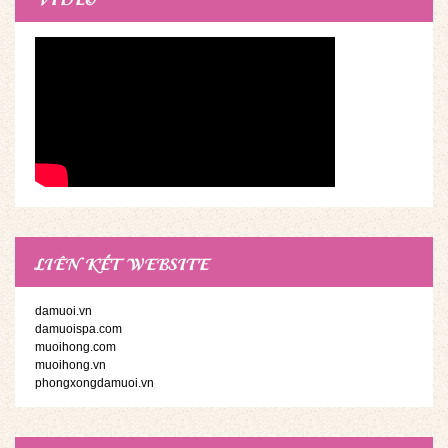
LIÊN KẾT WEBSITE
damuoi.vn
damuoispa.com
muoihong.com
muoihong.vn
phongxongdamuoi.vn