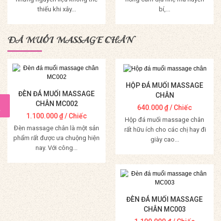
thiếu khi xây...
bí,...
Mua Hàng
Mua Hàng
ĐÁ MUỐI MASSAGE CHÂN
HỘP ĐÁ MUỐI MASSAGE
ĐÈN ĐÁ MUỐI MASSAGE
CHÂN
CHÂN MC002
640.000
₫
/ Chiếc
1.100.000
₫
/ Chiếc
Hộp đá muối massage chân
Đèn massage chân là một sản
rất hữu ích cho các chị hay đi
phẩm rất được ưa chuộng hiện
giày cao...
nay. Với công...
Mua Hàng
Mua Hàng
ĐÈN ĐÁ MUỐI MASSAGE
CHÂN MC003