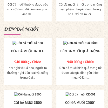
Cối đá muối thường được các
Cối đá muối là một trong những
spa sử dụng để làm nóng các
sản phẩm chuyên dùng trong
viên đá...
spa. Cối đá muối...
Mua Hàng
Mua Hàng
ĐÈN ĐÁ MUỐI
ĐÈN ĐÁ MUỐI CÁ HEO
ĐÈN ĐÁ MUỐI QUẢ TRỨNG
940.000
₫
/ Chiếc
940.000
₫
/ Chiếc
Khi nghĩ về Cá heo, người ta
Đèn đá muối hình quả trứng rất
thường nghĩ đến loài vật sống
được các gia đình yêu thích
trong đại...
mua về làm...
Mua Hàng
Mua Hàng
CỐI ĐÁ MUỐI 3500
CỐI ĐÁ MUỐI CD001