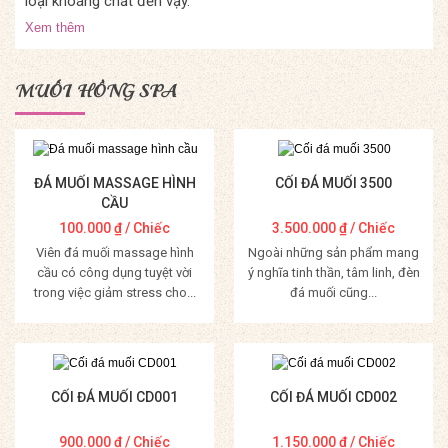
loại khoáng chất đến vậy.
Xem thêm
MUỐI HỒNG SPA
ĐÁ MUỐI MASSAGE HÌNH
CỐI ĐÁ MUỐI 3500
CẦU
100.000
₫
/ Chiếc
3.500.000
₫
/ Chiếc
Viên đá muối massage hình
Ngoài những sản phẩm mang
cầu có công dụng tuyệt vời
ý nghĩa tinh thần, tâm linh, đèn
trong việc giảm stress cho...
đá muối cũng...
Mua Hàng
Mua Hàng
CỐI ĐÁ MUỐI CD001
CỐI ĐÁ MUỐI CD002
900.000
₫
/ Chiếc
1.150.000
₫
/ Chiếc