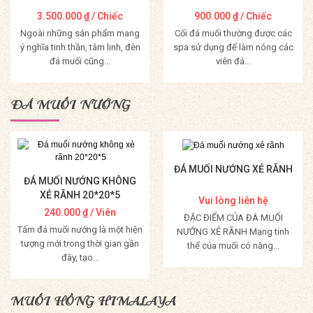
3.500.000
₫
/ Chiếc
900.000
₫
/ Chiếc
Ngoài những sản phẩm mang
Cối đá muối thường được các
ý nghĩa tinh thần, tâm linh, đèn
spa sử dụng để làm nóng các
đá muối cũng...
viên đá...
Mua Hàng
Mua Hàng
ĐÁ MUỐI NƯỚNG
ĐÁ MUỐI NƯỚNG XẺ RÃNH
ĐÁ MUỐI NƯỚNG KHÔNG
XẺ RÃNH 20*20*5
Vui lòng liên hệ
240.000
₫
/ Viên
ĐẶC ĐIỂM CỦA ĐÁ MUỐI
Tấm đá muối nướng là một hiện
NƯỚNG XẺ RÃNH Mạng tinh
tượng mới trong thời gian gần
thể của muối có năng...
đây, tạo...
Mua Hàng
Mua Hàng
MUỐI HỒNG HIMALAYA