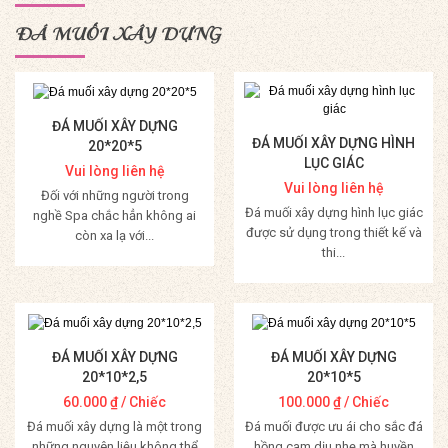
ĐÁ MUỐI XÂY DỰNG
ĐÁ MUỐI XÂY DỰNG
ĐÁ MUỐI XÂY DỰNG HÌNH
20*20*5
LỤC GIÁC
Vui lòng liên hệ
Vui lòng liên hệ
Đối với những người trong
Đá muối xây dựng hình lục giác
nghề Spa chắc hẳn không ai
được sử dụng trong thiết kế và
còn xa lạ với...
thi...
Mua Hàng
Mua Hàng
ĐÁ MUỐI XÂY DỰNG
ĐÁ MUỐI XÂY DỰNG
20*10*2,5
20*10*5
60.000
₫
/ Chiếc
100.000
₫
/ Chiếc
Đá muối xây dựng là một trong
Đá muối được ưu ái cho sắc đá
những nguyên liệu không thể
hồng cam dịu nhẹ mà huyền