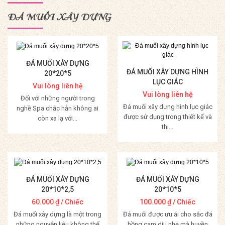
ĐÁ MUỐI XÂY DỰNG
ĐÁ MUỐI XÂY DỰNG
ĐÁ MUỐI XÂY DỰNG HÌNH
20*20*5
LỤC GIÁC
Vui lòng liên hệ
Vui lòng liên hệ
Đối với những người trong
Đá muối xây dựng hình lục giác
nghề Spa chắc hẳn không ai
được sử dụng trong thiết kế và
còn xa lạ với...
thi...
Mua Hàng
Mua Hàng
ĐÁ MUỐI XÂY DỰNG
ĐÁ MUỐI XÂY DỰNG
20*10*2,5
20*10*5
60.000
₫
/ Chiếc
100.000
₫
/ Chiếc
Đá muối xây dựng là một trong
Đá muối được ưu ái cho sắc đá
những nguyên liệu không thể
hồng cam dịu nhẹ mà huyền