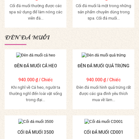
Cối đá muối thường được các
Cối đá muối là một trong những
spa sử dụng để làm nóng các
sản phẩm chuyên dùng trong
viên đá...
spa. Cối đá muối...
Mua Hàng
Mua Hàng
ĐÈN ĐÁ MUỐI
ĐÈN ĐÁ MUỐI CÁ HEO
ĐÈN ĐÁ MUỐI QUẢ TRỨNG
940.000
₫
/ Chiếc
940.000
₫
/ Chiếc
Khi nghĩ về Cá heo, người ta
Đèn đá muối hình quả trứng rất
thường nghĩ đến loài vật sống
được các gia đình yêu thích
trong đại...
mua về làm...
Mua Hàng
Mua Hàng
CỐI ĐÁ MUỐI 3500
CỐI ĐÁ MUỐI CD001