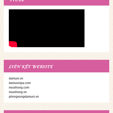
LIÊN KẾT WEBSITE
damuoi.vn
damuoispa.com
muoihong.com
muoihong.vn
phongxongdamuoi.vn