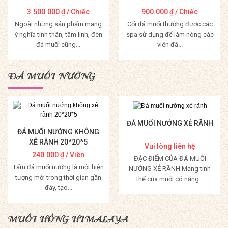
3.500.000
₫
/ Chiếc
900.000
₫
/ Chiếc
Ngoài những sản phẩm mang
Cối đá muối thường được các
ý nghĩa tinh thần, tâm linh, đèn
spa sử dụng để làm nóng các
đá muối cũng...
viên đá...
Mua Hàng
Mua Hàng
ĐÁ MUỐI NƯỚNG
ĐÁ MUỐI NƯỚNG XẺ RÃNH
ĐÁ MUỐI NƯỚNG KHÔNG
XẺ RÃNH 20*20*5
Vui lòng liên hệ
240.000
₫
/ Viên
ĐẶC ĐIỂM CỦA ĐÁ MUỐI
Tấm đá muối nướng là một hiện
NƯỚNG XẺ RÃNH Mạng tinh
tượng mới trong thời gian gần
thể của muối có năng...
đây, tạo...
Mua Hàng
Mua Hàng
MUỐI HỒNG HIMALAYA