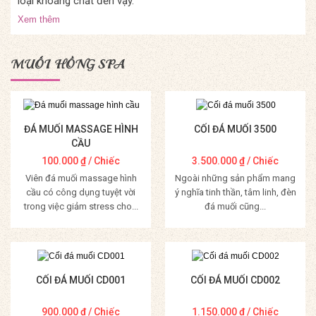
loại khoáng chất đến vậy.
Xem thêm
MUỐI HỒNG SPA
ĐÁ MUỐI MASSAGE HÌNH
CỐI ĐÁ MUỐI 3500
CẦU
100.000
₫
/ Chiếc
3.500.000
₫
/ Chiếc
Viên đá muối massage hình
Ngoài những sản phẩm mang
cầu có công dụng tuyệt vời
ý nghĩa tinh thần, tâm linh, đèn
trong việc giảm stress cho...
đá muối cũng...
Mua Hàng
Mua Hàng
CỐI ĐÁ MUỐI CD001
CỐI ĐÁ MUỐI CD002
900.000
₫
/ Chiếc
1.150.000
₫
/ Chiếc