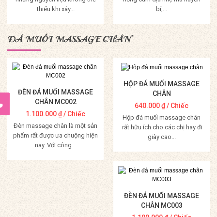
thiếu khi xây...
bí,...
Mua Hàng
Mua Hàng
ĐÁ MUỐI MASSAGE CHÂN
HỘP ĐÁ MUỐI MASSAGE
ĐÈN ĐÁ MUỐI MASSAGE
CHÂN
CHÂN MC002
640.000
₫
/ Chiếc
1.100.000
₫
/ Chiếc
Hộp đá muối massage chân
Đèn massage chân là một sản
rất hữu ích cho các chị hay đi
phẩm rất được ưa chuộng hiện
giày cao...
nay. Với công...
Mua Hàng
Mua Hàng
ĐÈN ĐÁ MUỐI MASSAGE
CHÂN MC003