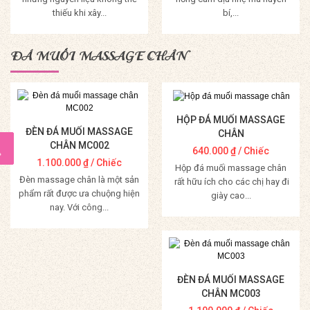
thiếu khi xây...
bí,...
Mua Hàng
Mua Hàng
ĐÁ MUỐI MASSAGE CHÂN
HỘP ĐÁ MUỐI MASSAGE
ĐÈN ĐÁ MUỐI MASSAGE
CHÂN
CHÂN MC002
640.000
₫
/ Chiếc
1.100.000
₫
/ Chiếc
Hộp đá muối massage chân
Đèn massage chân là một sản
rất hữu ích cho các chị hay đi
phẩm rất được ưa chuộng hiện
giày cao...
nay. Với công...
Mua Hàng
Mua Hàng
ĐÈN ĐÁ MUỐI MASSAGE
CHÂN MC003