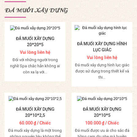
ĐÁ MUỐI XÂY DỰNG
ĐÁ MUỐI XÂY DỰNG
ĐÁ MUỐI XÂY DỰNG HÌNH
20*20*5
LỤC GIÁC
Vui lòng liên hệ
Vui lòng liên hệ
Đối với những người trong
Đá muối xây dựng hình lục giác
nghề Spa chắc hẳn không ai
được sử dụng trong thiết kế và
còn xa lạ với...
thi...
Mua Hàng
Mua Hàng
ĐÁ MUỐI XÂY DỰNG
ĐÁ MUỐI XÂY DỰNG
20*10*2,5
20*10*5
60.000
₫
/ Chiếc
100.000
₫
/ Chiếc
Đá muối xây dựng là một trong
Đá muối được ưu ái cho sắc đá
những nguyên liệu không thể
hồng cam dịu nhẹ mà huyền