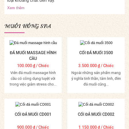
loại khoáng chất đến vậy.
Xem thêm
MUỐI HỒNG SPA
ĐÁ MUỐI MASSAGE HÌNH
CỐI ĐÁ MUỐI 3500
CẦU
100.000
₫
/ Chiếc
3.500.000
₫
/ Chiếc
Viên đá muối massage hình
Ngoài những sản phẩm mang
cầu có công dụng tuyệt vời
ý nghĩa tinh thần, tâm linh, đèn
trong việc giảm stress cho...
đá muối cũng...
Mua Hàng
Mua Hàng
CỐI ĐÁ MUỐI CD001
CỐI ĐÁ MUỐI CD002
900.000
₫
/ Chiếc
1.150.000
₫
/ Chiếc