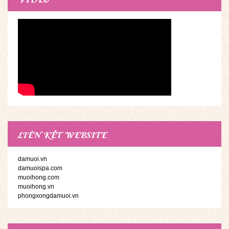
LIÊN KẾT WEBSITE
damuoi.vn
damuoispa.com
muoihong.com
muoihong.vn
phongxongdamuoi.vn