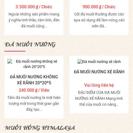
3.500.000
₫
/ Chiếc
900.000
₫
/ Chiếc
Ngoài những sản phẩm mang
Cối đá muối thường được các
ý nghĩa tinh thần, tâm linh, đèn
spa sử dụng để làm nóng các
đá muối cũng...
viên đá...
Mua Hàng
Mua Hàng
ĐÁ MUỐI NƯỚNG
ĐÁ MUỐI NƯỚNG XẺ RÃNH
ĐÁ MUỐI NƯỚNG KHÔNG
XẺ RÃNH 20*20*5
Vui lòng liên hệ
240.000
₫
/ Viên
ĐẶC ĐIỂM CỦA ĐÁ MUỐI
Tấm đá muối nướng là một hiện
NƯỚNG XẺ RÃNH Mạng tinh
tượng mới trong thời gian gần
thể của muối có năng...
đây, tạo...
Mua Hàng
Mua Hàng
MUỐI HỒNG HIMALAYA