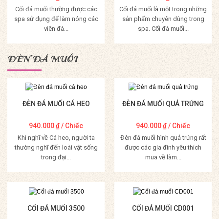
Cối đá muối thường được các
Cối đá muối là một trong những
spa sử dụng để làm nóng các
sản phẩm chuyên dùng trong
viên đá...
spa. Cối đá muối...
Mua Hàng
Mua Hàng
ĐÈN ĐÁ MUỐI
ĐÈN ĐÁ MUỐI CÁ HEO
ĐÈN ĐÁ MUỐI QUẢ TRỨNG
940.000
₫
/ Chiếc
940.000
₫
/ Chiếc
Khi nghĩ về Cá heo, người ta
Đèn đá muối hình quả trứng rất
thường nghĩ đến loài vật sống
được các gia đình yêu thích
trong đại...
mua về làm...
Mua Hàng
Mua Hàng
CỐI ĐÁ MUỐI 3500
CỐI ĐÁ MUỐI CD001