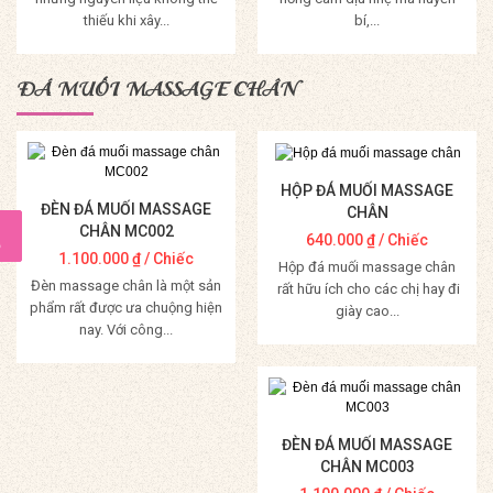
thiếu khi xây...
bí,...
Mua Hàng
Mua Hàng
ĐÁ MUỐI MASSAGE CHÂN
HỘP ĐÁ MUỐI MASSAGE
ĐÈN ĐÁ MUỐI MASSAGE
CHÂN
CHÂN MC002
640.000
₫
/ Chiếc
1.100.000
₫
/ Chiếc
Hộp đá muối massage chân
Đèn massage chân là một sản
rất hữu ích cho các chị hay đi
phẩm rất được ưa chuộng hiện
giày cao...
nay. Với công...
Mua Hàng
Mua Hàng
ĐÈN ĐÁ MUỐI MASSAGE
CHÂN MC003