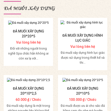
ĐÁ MUỐI XÂY DỰNG
ĐÁ MUỐI XÂY DỰNG
ĐÁ MUỐI XÂY DỰNG HÌNH
20*20*5
LỤC GIÁC
Vui lòng liên hệ
Vui lòng liên hệ
Đối với những người trong
Đá muối xây dựng hình lục giác
nghề Spa chắc hẳn không ai
được sử dụng trong thiết kế và
còn xa lạ với...
thi...
Mua Hàng
Mua Hàng
ĐÁ MUỐI XÂY DỰNG
ĐÁ MUỐI XÂY DỰNG
20*10*2,5
20*10*5
60.000
₫
/ Chiếc
100.000
₫
/ Chiếc
Đá muối xây dựng là một trong
Đá muối được ưu ái cho sắc đá
những nguyên liệu không thể
hồng cam dịu nhẹ mà huyền