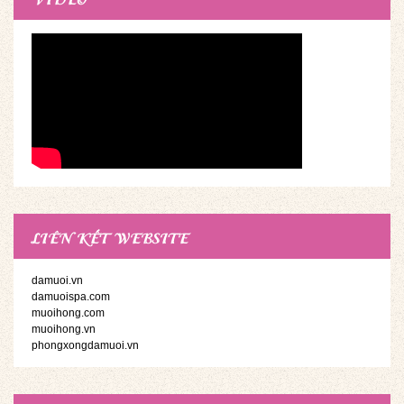
LIÊN KẾT WEBSITE
damuoi.vn
damuoispa.com
muoihong.com
muoihong.vn
phongxongdamuoi.vn