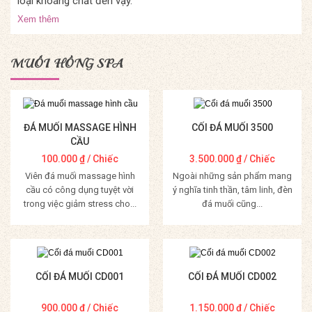
loại khoáng chất đến vậy.
Xem thêm
MUỐI HỒNG SPA
ĐÁ MUỐI MASSAGE HÌNH
CỐI ĐÁ MUỐI 3500
CẦU
100.000
₫
/ Chiếc
3.500.000
₫
/ Chiếc
Viên đá muối massage hình
Ngoài những sản phẩm mang
cầu có công dụng tuyệt vời
ý nghĩa tinh thần, tâm linh, đèn
trong việc giảm stress cho...
đá muối cũng...
Mua Hàng
Mua Hàng
CỐI ĐÁ MUỐI CD001
CỐI ĐÁ MUỐI CD002
900.000
₫
/ Chiếc
1.150.000
₫
/ Chiếc