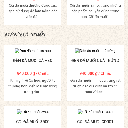
Cối đá muối thường được các
Cối đá muối là một trong những
spa sử dụng để làm nóng các
sản phẩm chuyên dùng trong
viên đá...
spa. Cối đá muối...
Mua Hàng
Mua Hàng
ĐÈN ĐÁ MUỐI
ĐÈN ĐÁ MUỐI CÁ HEO
ĐÈN ĐÁ MUỐI QUẢ TRỨNG
940.000
₫
/ Chiếc
940.000
₫
/ Chiếc
Khi nghĩ về Cá heo, người ta
Đèn đá muối hình quả trứng rất
thường nghĩ đến loài vật sống
được các gia đình yêu thích
trong đại...
mua về làm...
Mua Hàng
Mua Hàng
CỐI ĐÁ MUỐI 3500
CỐI ĐÁ MUỐI CD001