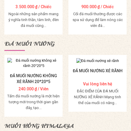
3.500.000
₫
/ Chiếc
900.000
₫
/ Chiếc
Ngoài những sản phẩm mang
Cối đá muối thường được các
ý nghĩa tinh thần, tâm linh, đèn
spa sử dụng để làm nóng các
đá muối cũng...
viên đá...
Mua Hàng
Mua Hàng
ĐÁ MUỐI NƯỚNG
ĐÁ MUỐI NƯỚNG XẺ RÃNH
ĐÁ MUỐI NƯỚNG KHÔNG
XẺ RÃNH 20*20*5
Vui lòng liên hệ
240.000
₫
/ Viên
ĐẶC ĐIỂM CỦA ĐÁ MUỐI
Tấm đá muối nướng là một hiện
NƯỚNG XẺ RÃNH Mạng tinh
tượng mới trong thời gian gần
thể của muối có năng...
đây, tạo...
Mua Hàng
Mua Hàng
MUỐI HỒNG HIMALAYA