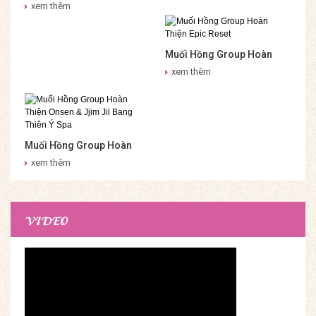
Nghĩa Cho Sức Khỏe –
Group
xem thêm
Onsen & Jjim Jil Bang Muối
Hồng Group
Muối Hồng Group Hoàn
Thiện Epic Reset
xem thêm
Muối Hồng Group Hoàn
Thiện Onsen & Jjim Jil
xem thêm
Bang Thiên Ý Spa
VIDEO