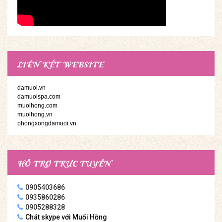
LIÊN KẾT WEBSITE
damuoi.vn
damuoispa.com
muoihong.com
muoihong.vn
phongxongdamuoi.vn
HỖ TRỢ TRỰC TUYẾN
0905403686
0935860286
0905288328
Chát skype với Muối Hồng