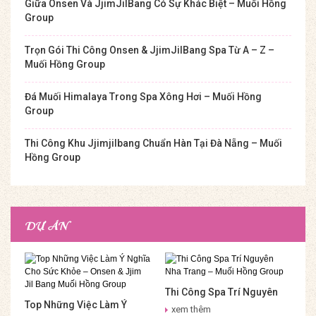
Giữa Onsen Và JjimJilBang Có Sự Khác Biệt – Muối Hồng
Group
Trọn Gói Thi Công Onsen & JjimJilBang Spa Từ A – Z –
Muối Hồng Group
Đá Muối Himalaya Trong Spa Xông Hơi – Muối Hồng
Group
Thi Công Khu Jjimjilbang Chuẩn Hàn Tại Đà Nẵng – Muối
Hồng Group
DỰ ÁN
Thi Công Spa Trí Nguyên
Top Những Việc Làm Ý
Nha Trang – Muối Hồng
xem thêm