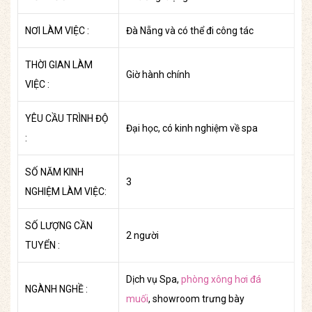
NƠI LÀM VIỆC :
Đà Nẵng và có thể đi công tác
THỜI GIAN LÀM
Giờ hành chính
VIỆC :
YÊU CẦU TRÌNH ĐỘ
Đại học, có kinh nghiệm về spa
:
SỐ NĂM KINH
3
NGHIỆM LÀM VIỆC:
SỐ LƯỢNG CẦN
2 người
TUYỂN :
Dịch vụ Spa,
phòng xông hơi đá
NGÀNH NGHỀ :
muối
, showroom trưng bày