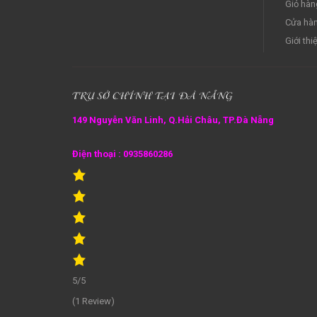
Giỏ hàn
Cửa hà
Giới thi
TRỤ SỞ CHÍNH TẠI ĐÀ NẴNG
149 Nguyễn Văn Linh, Q.Hải Châu, TP.Đà Nẵng
Điện thoại : 0935860286
5/5
(1 Review)