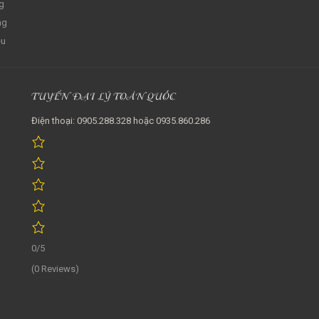
g
ng
ệu
TUYỂN ĐẠI LÝ TOÀN QUỐC
Điện thoại: 0905.288.328 hoặc 0935.860.286
0/5
(0 Reviews)