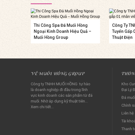
Thi Công Spa Đá Muối Hồng
Công Ty TN
Ngoại Kinh Doanh Hiệu Quả –
Tuyển Gấp 
Muối Hồng Group
Thuật Điện
VỀ MUỐI HỒNG GROUP
THÔN
Công ty TNHH MUỐI HỒNG tự hào
Kho Cun
là doanh nghiệp đi đầu trong lĩnh
Đại Lý Đ
vực kinh doanh các sản phẩm từ đá
Đá muối
muối. Nhờ áp dụng kỹ thuật tiên...
Chính s
Xem chi tiết...
Liên hệ
Tài kho
Thanh t