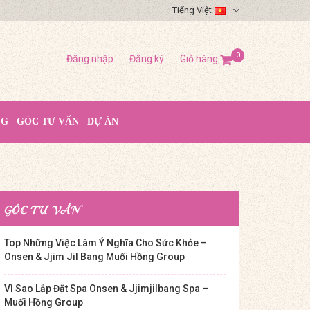
Tiếng Việt
0
Đăng nhập
Đăng ký
Giỏ hàng
NG
GÓC TƯ VẤN
DỰ ÁN
GÓC TƯ VẤN
Top Những Việc Làm Ý Nghĩa Cho Sức Khỏe –
Onsen & Jjim Jil Bang Muối Hồng Group
Vì Sao Lắp Đặt Spa Onsen & Jjimjilbang Spa –
Muối Hồng Group