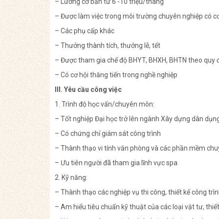
– Lương cơ bản từ 6 -10 triệu/tháng
– Được làm việc trong môi trường chuyên nghiệp có cơ
– Các phụ cấp khác
– Thưởng thành tích, thưởng lễ, tết
– Được tham gia chế độ BHYT, BHXH, BHTN theo quy 
– Có cơ hội thăng tiến trong nghề nghiệp
III. Yêu cầu công việc
1. Trình độ học vấn/chuyên môn:
– Tốt nghiệp Đại học trở lên ngành Xây dựng dân dụn
– Có chứng chỉ giám sát công trình
– Thành thạo vi tính văn phòng và các phần mềm chu
– Ưu tiên người đã tham gia lĩnh vực spa
2. Kỹ năng:
– Thành thạo các nghiệp vụ thi công, thiết kế công trì
– Am hiểu tiêu chuẩn kỹ thuật của các loại vật tư, thiế