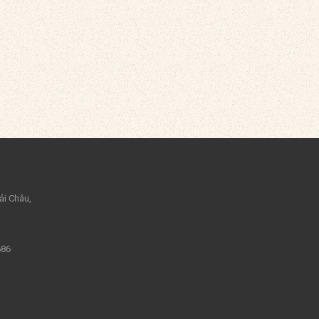
ải Châu,
686
m