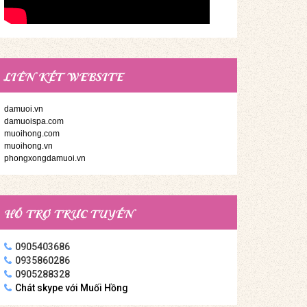
LIÊN KẾT WEBSITE
damuoi.vn
damuoispa.com
muoihong.com
muoihong.vn
phongxongdamuoi.vn
HỖ TRỢ TRỰC TUYẾN
0905403686
0935860286
0905288328
Chát skype với Muối Hồng