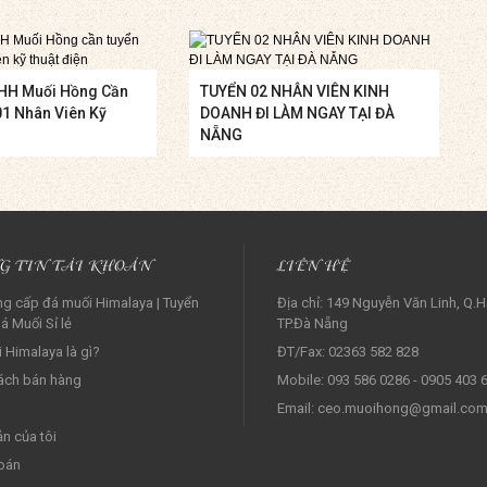
HH Muối Hồng Cần
TUYỂN 02 NHÂN VIÊN KINH
01 Nhân Viên Kỹ
DOANH ĐI LÀM NGAY TẠI ĐÀ
NẴNG
G TIN TÀI KHOẢN
LIÊN HỆ
g cấp đá muối Himalaya | Tuyển
Địa chỉ: 149 Nguyễn Văn Linh, Q.H
á Muối Sỉ lẻ‎
TP.Đà Nẵng
 Himalaya là gì?
ĐT/Fax: 02363 582 828
ách bán hàng
Mobile: 093 586 0286 - 0905 403 
Email: ceo.muoihong@gmail.co
ản của tôi
oán