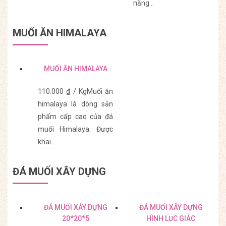
năng…
Mua Hàng
Mua Hàng
MUỐI ĂN HIMALAYA
MUỐI ĂN HIMALAYA
110.000 ₫ / KgMuối ăn
himalaya là dòng sản
phẩm cấp cao của đá
muối Himalaya. Được
khai…
Mua Hàng
ĐÁ MUỐI XÂY DỰNG
ĐÁ MUỐI XÂY DỰNG
ĐÁ MUỐI XÂY DỰNG
20*20*5
HÌNH LỤC GIÁC