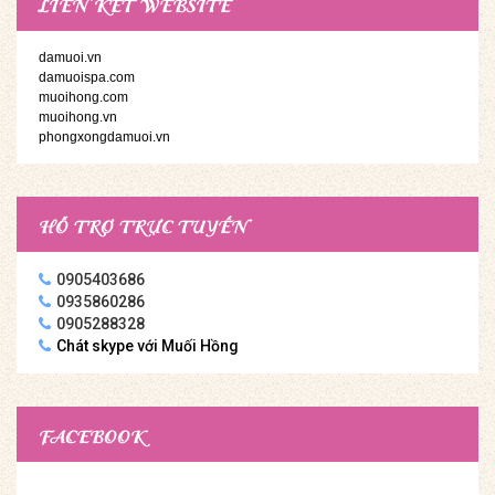
LIÊN KẾT WEBSITE
damuoi.vn
damuoispa.com
muoihong.com
muoihong.vn
phongxongdamuoi.vn
HỖ TRỢ TRỰC TUYẾN
0905403686
0935860286
0905288328
Chát skype với Muối Hồng
FACEBOOK