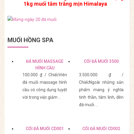
1kg muối tắm trắng mịn Himalaya
MUỐI HỒNG SPA
ĐÁ MUỐI MASSAGE
CỐI ĐÁ MUỐI 3500
HÌNH CẦU
100.000 ₫ / ChiếcViên
3.500.000 ₫ /
đá muối massage hình
ChiếcNgoài những sản
cầu có công dụng tuyệt
phẩm mang ý nghĩa
vời trong việc giảm ...
tinh thần, tâm linh, đèn
đá muối ...
Mua Hàng
Mua Hàng
CỐI ĐÁ MUỐI CD001
CỐI ĐÁ MUỐI CD002