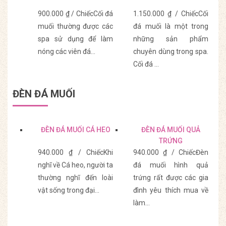
900.000 ₫ / ChiếcCối đá
1.150.000 ₫ / ChiếcCối
muối thường được các
đá muối là một trong
spa sử dụng để làm
những sản phẩm
nóng các viên đá…
chuyên dùng trong spa.
Cối đá ...
Mua Hàng
Mua Hàng
ĐÈN ĐÁ MUỐI
ĐÈN ĐÁ MUỐI CÁ HEO
ĐÈN ĐÁ MUỐI QUẢ
TRỨNG
940.000 ₫ / ChiếcKhi
940.000 ₫ / ChiếcĐèn
nghĩ về Cá heo, người ta
đá muối hình quả
thường nghĩ đến loài
trứng rất được các gia
vật sống trong đại…
đình yêu thích mua về
làm…
Mua Hàng
Mua Hàng