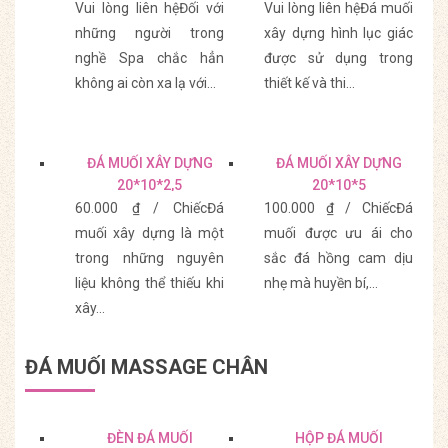
Vui lòng liên hệĐối với
Vui lòng liên hệĐá muối
những người trong
xây dựng hình lục giác
nghề Spa chắc hẳn
được sử dụng trong
không ai còn xa lạ với…
thiết kế và thi…
Mua Hàng
Mua Hàng
ĐÁ MUỐI XÂY DỰNG
ĐÁ MUỐI XÂY DỰNG
20*10*2,5
20*10*5
60.000 ₫ / ChiếcĐá
100.000 ₫ / ChiếcĐá
muối xây dựng là một
muối được ưu ái cho
trong những nguyên
sắc đá hồng cam dịu
liệu không thể thiếu khi
nhẹ mà huyền bí,…
xây…
Mua Hàng
Mua Hàng
ĐÁ MUỐI MASSAGE CHÂN
ĐÈN ĐÁ MUỐI
HỘP ĐÁ MUỐI