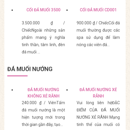
CỐI ĐÁ MUỐI 3500
CỐI ĐÁ MUỐI CD001
3.500.000 ₫ /
900.000 ₫ / ChiếcCối đá
ChiếcNgoài những sản
muối thường được các
phẩm mang ý nghĩa
spa sử dụng để làm
tinh thần, tâm linh, đèn
nóng các viên đá…
đá muối ...
Mua Hàng
Mua Hàng
ĐÁ MUỐI NƯỚNG
ĐÁ MUỐI NƯỚNG
ĐÁ MUỐI NƯỚNG XẺ
KHÔNG XẺ RÃNH
RÃNH
20*20*5
240.000 ₫ / ViênTấm
Vui lòng liên hệĐẶC
đá muối nướng là một
ĐIỂM CỦA ĐÁ MUỐI
hiện tượng mới trong
NƯỚNG XẺ RÃNH Mạng
thời gian gần đây, tạo…
tinh thể của muối có