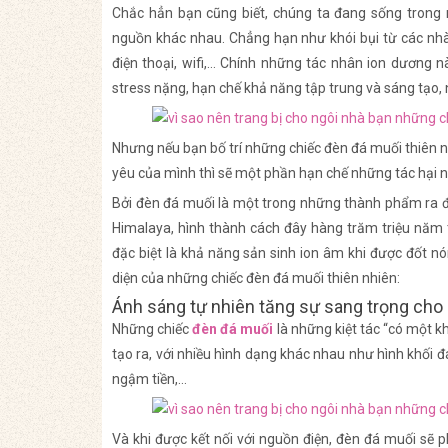
Chắc hẳn bạn cũng biết, chúng ta đang sống trong m
nguồn khác nhau. Chẳng hạn như khói bụi từ các nhà m
điện thoại, wifi,… Chính những tác nhân ion dương nà
stress nặng, hạn chế khả năng tập trung và sáng tạo
Nhưng nếu bạn bố trí những chiếc đèn đá muối thiên nh
yêu của mình thì sẽ một phần hạn chế những tác hại nó
Bởi đèn đá muối là một trong những thành phẩm ra đờ
Himalaya, hình thành cách đây hàng trăm triệu năm 
đặc biệt là khả năng sản sinh ion âm khi được đốt nó
diện của những chiếc đèn đá muối thiên nhiên:
Ánh sáng tự nhiên tăng sự sang trọng cho
Những chiếc
đèn đá muối
là những kiệt tác “có một k
tạo ra, với nhiều hình dạng khác nhau như hình khối đ
ngậm tiền,…
Và khi được kết nối với nguồn điện, đèn đá muối sẽ 