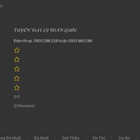
ệu
TUYỂN ĐẠI LÝ TOÀN QUỐC
Điện thoại: 0905.288.328 hoặc 0935.860.286
0/5
(0 Reviews)
ng Đá Muối
Đá Muối
Giới Thiệu
Tin Tức
Dự Án