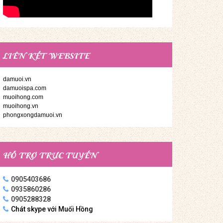
LIÊN KẾT WEBSITE
damuoi.vn
damuoispa.com
muoihong.com
muoihong.vn
phongxongdamuoi.vn
HỖ TRỢ TRỰC TUYẾN
0905403686
0935860286
0905288328
Chát skype với Muối Hồng