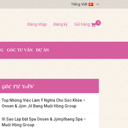
Tiếng Việt
0
Đăng nhập
Đăng ký
Giỏ hàng
NG
GÓC TƯ VẤN
DỰ ÁN
GÓC TƯ VẤN
Top Những Việc Làm Ý Nghĩa Cho Sức Khỏe –
Onsen & Jjim Jil Bang Muối Hồng Group
Vì Sao Lắp Đặt Spa Onsen & Jjimjilbang Spa –
Muối Hồng Group