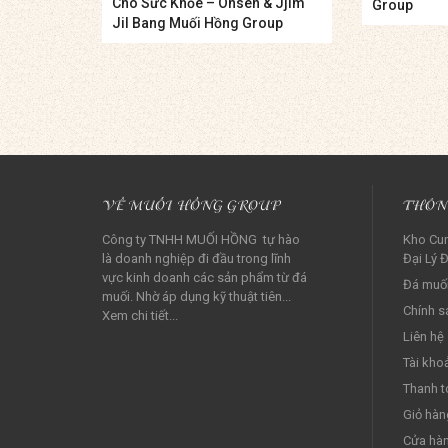
Cho Sức Khỏe – Onsen & Jjim
Group
Jil Bang Muối Hồng Group
VỀ MUỐI HỒNG GROUP
THÔN
Công ty TNHH MUỐI HỒNG tự hào
Kho Cun
là doanh nghiệp đi đầu trong lĩnh
Đại Lý Đ
vực kinh doanh các sản phẩm từ đá
Đá muối
muối. Nhờ áp dụng kỹ thuật tiên...
Chính s
Xem chi tiết...
Liên hệ
Tài kho
Thanh t
Giỏ hàn
Cửa hà