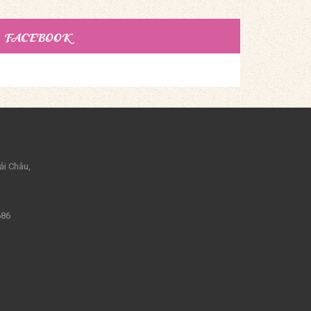
FACEBOOK
ải Châu,
686
m