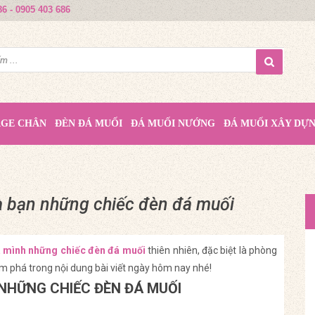
86 - 0905 403 686
AGE CHÂN
ĐÈN ĐÁ MUỐI
ĐÁ MUỐI NƯỚNG
ĐÁ MUỐI XÂY DỰ
hà bạn những chiếc đèn đá muối
a mình những chiếc đèn đá muối
thiên nhiên, đặc biệt là phòng
m phá trong nội dung bài viết ngày hôm nay nhé!
 NHỮNG CHIẾC ĐÈN ĐÁ MUỐI