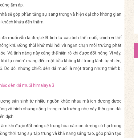
 cùng ấm áp.
g nhà sẽ góp phần tăng sự sang trọng và hiện đại cho không gian
ng khách khứa đến thăm.
á muối vẫn là được kết tinh từ các tinh thể muối, chính vì thế
ông khí. Đồng thời khử mùi hôi và ngăn chặn môi trường phát
ỏe. Và tính năng này càng thể hiện rõ khi được đốt nóng. Vì vậy,
hí tự nhiên” mang đến một bầu không khí trong lành tự nhiên,
nhỏ. Do đó, những chiếc đèn đá muối là một trong những thiết bị
n dương sản sinh từ nhiều nguồn khác nhau mà ion dương được
úng vô hình nhưng sống trong môi trường như vậy thời gian dài
ễn dịch.
 âm khi được đốt nóng sẽ trung hòa các ion dương có hại trong
 Đồng thời, tăng sự tập trung và khả năng sáng tạo, góp phần tạo