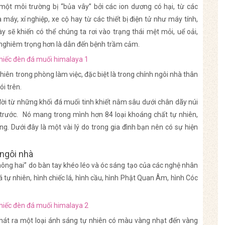
ột môi trường bị “bủa vây” bởi các ion dương có hại, từ các
áy, xí nghiệp, xe cộ hay từ các thiết bị điện tử như máy tính,
y sẽ khiến có thể chúng ta rơi vào trạng thái mệt mỏi, uể oải,
, nghiêm trọng hơn là dẫn đến bệnh trầm cảm.
iên trong phòng làm việc, đặc biệt là trong chính ngôi nhà thân
i trên.
i từ những khối đá muối tinh khiết nằm sâu dưới chân dãy núi
trước. Nó mang trong mình hơn 84 loại khoáng chất tự nhiên,
ng. Dưới đây là một vài lý do trong gia đình bạn nên có sự hiện
 ngôi nhà
hông hai” do bàn tay khéo léo và óc sáng tạo của các nghệ nhân
á tự nhiên, hình chiếc lá, hình cầu, hình Phật Quan Âm, hình Cóc
phát ra một loại ánh sáng tự nhiên có màu vàng nhạt đến vàng