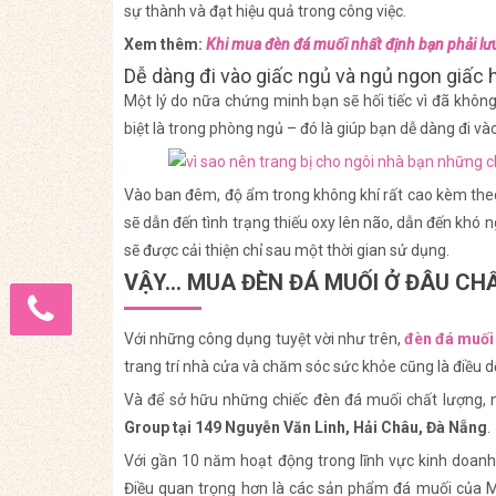
sự thành và đạt hiệu quả trong công việc.
Xem thêm:
Khi mua đèn đá muối nhất định bạn phải lư
Dễ dàng đi vào giấc ngủ và ngủ ngon giấc 
Một lý do nữa chứng minh bạn sẽ hối tiếc vì đã khôn
biệt là trong phòng ngủ – đó là giúp bạn dễ dàng đi và
Vào ban đêm, độ ẩm trong không khí rất cao kèm theo 
sẽ dẫn đến tình trạng thiếu oxy lên não, dẫn đến khó 
sẽ được cải thiện chỉ sau một thời gian sử dụng.
VẬY… MUA ĐÈN ĐÁ MUỐI Ở ĐÂU CH
Với những công dụng tuyệt vời như trên,
đèn đá muối
trang trí nhà cửa và chăm sóc sức khỏe cũng là điều dễ
Và để sở hữu những chiếc đèn đá muối chất lượng, n
Group tại 149 Nguyễn Văn Linh, Hải Châu, Đà Nẵng
.
Với gần 10 năm hoạt động trong lĩnh vực kinh doanh đ
Điều quan trọng hơn là các sản phẩm đá muối của 