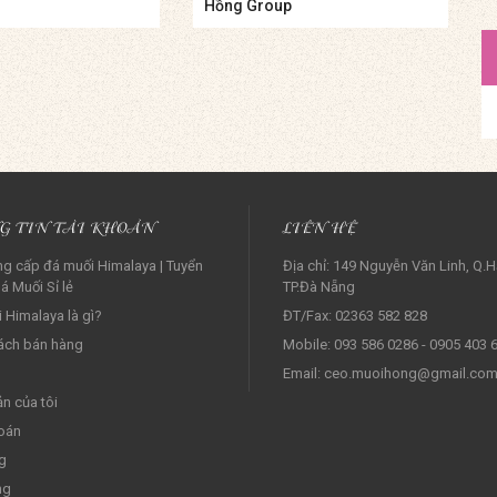
Hồng Group
G TIN TÀI KHOẢN
LIÊN HỆ
g cấp đá muối Himalaya | Tuyển
Địa chỉ: 149 Nguyễn Văn Linh, Q.H
á Muối Sỉ lẻ‎
TP.Đà Nẵng
 Himalaya là gì?
ĐT/Fax: 02363 582 828
ách bán hàng
Mobile: 093 586 0286 - 0905 403 
Email: ceo.muoihong@gmail.co
ản của tôi
oán
g
ng