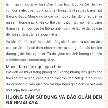
lành mạnh như máy tính, điện thoại, tivi,… Bức xạ điện từ hay
còn gọi là electrosmog, chúng ta không thể nhìn thấy bằng mắt
thường được. Nhưng nó là gây ra một số tác động lâu dài và
nghiêm trọng như: khiến cơ thể cảm thấy mệt mỏi, tăng căng
thẳng và làm suy yếu hệ thống miễn dịch, về lâu về dài dễ dẫn
đến bệnh trầm cảm rất nguy hiểm.
Và khi đèn đá muối được đốt nóng sẽ sản sinh ra các ion âm,
các ion âm này sẽ đảm nhận nhiệm vụ trung hòa các ion âm
dương, giảm bức xạ nhiệt. Từ đó, giảm các ảnh hưởng xấu đến
sức khoẻ của electrosmog có hại.
Mang đến giấc ngủ ngon hơn
Đặt đèn đà muối trong phòng ngủ không những làm giảm các
triệu chứng lo lắng, căng thẳng mệt mỏi mà còn giúp người sử
dụng nhanh đi vào giấc ngủ và ngủ ngon giấc hơn để bắt đầu
một ngày làm việc mới.
HƯỚNG DẪN SỬ DỤNG VÀ BẢO QUẢN ĐÈN
ĐÁ HIMALAYA