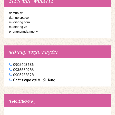
LIÊN KẾT WEBSITE
damuoi.vn
damuoispa.com
muoihong.com
muoihong.vn
phongxongdamuoi.vn
HỖ TRỢ TRỰC TUYẾN
0905403686
0935860286
0905288328
Chát skype với Muối Hồng
FACEBOOK