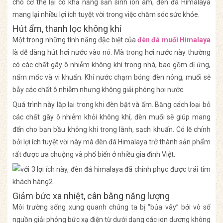
cho cơ thể lại có khả năng sản sinh ion âm, đèn đá Himalaya
mang lại nhiều lợi ích tuyệt vời trong việc chăm sóc sức khỏe.
Hút ẩm, thanh lọc không khí
Một trong những tính năng đặc biệt của
đèn đá muối Himalaya
là dễ dàng hút hơi nước vào nó. Mà trong hơi nước này thường
có các chất gây ô nhiễm không khí trong nhà, bao gồm dị ứng,
nấm mốc và vi khuẩn. Khi nước chạm bóng đèn nóng, muối sẽ
bẫy các chất ô nhiễm nhưng không giải phóng hơi nước.
Quá trình này lặp lại trong khi đèn bật và ấm. Bằng cách loại bỏ
các chất gây ô nhiễm khỏi không khí, đèn muối sẽ giúp mang
đến cho bạn bầu không khí trong lành, sạch khuẩn. Có lẽ chính
bởi lợi ích tuyệt vời này mà đèn đá Himalaya trở thành sản phẩm
rất được ưa chuộng và phổ biến ở nhiều gia đình Việt.
Giảm bức xa nhiệt, cân bằng năng lượng
Môi trường sống xung quanh chúng ta bị “bủa vây” bởi vô số
nguồn giải phóng bức xạ điện từ dưới dạng các ion dương không