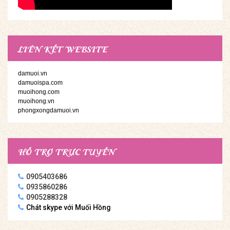
LIÊN KẾT WEBSITE
damuoi.vn
damuoispa.com
muoihong.com
muoihong.vn
phongxongdamuoi.vn
HỖ TRỢ TRỰC TUYẾN
0905403686
0935860286
0905288328
Chát skype với Muối Hồng