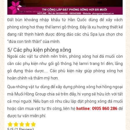
Đất bùn khoáng nhập khẩu từ Hàn Quốc dùng để xây vách
phòng xông hơi thay thế lamri gỗ thông. Đây là xu hướng thiết kế
đang rất thịnh hành được đông đảo các chủ Spa lựa chọn cho
“đứa con tinh thần” của mình.
5/ Các phụ kiện phòng xông
Ngoài các vật tư chính nên trên, phòng xông hơi đá muối còn
cần các phụ kiện như gối gỗ thông; hệ lamri trang trí đèn; lẵng
gỗ đựng thảo dược….. Các phù kiện này giúp phòng xông hơi
hoàn chỉnh và thẩm mỹ hơn.
Qua những vật tư dùng để xây dựng phòng xông hơi hồng ngoại
mà Muối Hồng Group chia sẻ trên đây, hi vọng sẽ hữu ích với tất
cả mọi người. Nếu bạn có nhu cầu lắp đặt phòng xông đá muối
hoặc cần mua vật tư thi công, liên hệ
hotline: 0935 860 286
để
được tư vấn miễn phí.
5/5
(1 Review)