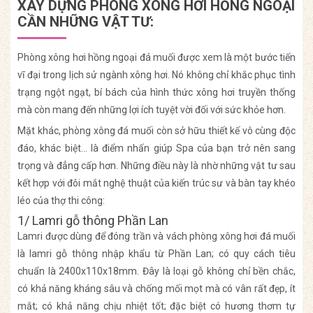
XÂY DỰNG PHÒNG XÔNG HƠI HỒNG NGOẠI
CẦN NHỮNG VẬT TƯ:
Phòng xông hơi hồng ngoại đá muối được xem là một bước tiến
vĩ đại trong lịch sử ngành xông hơi. Nó không chỉ khắc phục tình
trạng ngột ngạt, bí bách của hình thức xông hơi truyền thống
mà còn mang đến những lợi ích tuyệt vời đối với sức khỏe hơn.
Mặt khác, phòng xông đá muối còn sở hữu thiết kế vô cùng độc
đáo, khác biệt… là điểm nhấn giúp Spa của bạn trở nên sang
trọng và đẳng cấp hơn. Những điều này là nhờ những vật tư sau
kết hợp với đôi mắt nghệ thuật của kiến trúc sư và bàn tay khéo
léo của thợ thi công:
1/ Lamri gỗ thông Phần Lan
Lamri được dùng để đóng trần và vách phòng xông hơi đá muối
là lamri gỗ thông nhập khẩu từ Phần Lan; có quy cách tiêu
chuẩn là 2400x110x18mm. Đây là loại gỗ không chỉ bền chắc,
có khả năng kháng sâu và chống mối mọt mà có vân rất đẹp, ít
mắt; có khả năng chịu nhiệt tốt; đặc biệt có hương thơm tự