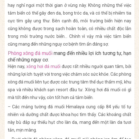
hay nghỉ ngơi một thời gian ở vùng này. Không những thế việc
tắm biển có thể gây đen da, bong tróc da, và có thể bị nhiễm tia
cực tím gây ung thư. Bên cạnh đó, môi trường biển hiện nay
cũng không được trong sạch hoàn toàn, có nhiều chất độc lẫn
trong môi trường nước biển… Chính vì vậy mà việc tắm biển
cũng mang đến những nguy cơ bệnh tìm ẩn đáng sợ.
Phòng xông đá muối
mang đến nhiều lợi ích tương tự, hạn
chế những nguy cơ.
Hiện nay,
xông hơi đá muối
được rất nhiều người quan tâm, bởi
những lợi ích tuyệt vời trong việc chăm sóc sức khỏe. Các phòng
xông đá muối liên tục được các trung tâm thể dục thẩm mỹ, khu
spa và nhiều khách sạn resort đầu tư. Xông hơi đá muối có gì
mà tốt đến như vậy, còn tốt hơn cả tắm biển.
– Các mảng tường đá muối Himalaya cung cấp 84 yếu tố tự
nhiên và dưỡng chất được khoa học tìm thấy. Các khoáng chất
này bù đắp sự thiếu hụt cho làn da, mang đến một làn da tươi
tắn, mịn màng.