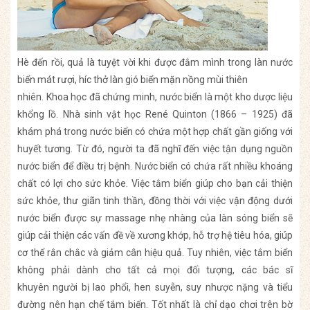
Hè đến rồi, quả là tuyệt vời khi được đắm mình trong làn nước
biển mát rượi, híc thở làn gió biển mặn nồng mùi thiên
nhiên. Khoa học đã chứng minh, nước biển là một kho dược liệu
khổng lồ.
Nhà sinh vật học René Quinton (1866 – 1925) đã
khám phá trong nước biển có chứa một hợp chất gần giống với
huyết tương. Từ đó, người ta đã nghĩ đến việc tận dụng nguồn
nước biển để điều trị bệnh.
Nước biển có chứa rất nhiều khoáng
chất có lợi cho sức khỏe. Việc tắm biển giúp cho bạn cải thiện
sức khỏe, thư giãn tinh thần, đồng thời với việc vận động dưới
nước biển được sự massage nhẹ nhàng của làn sóng biển sẽ
giúp cải thiện các vấn đề về xương khớp, hỗ trợ hệ tiêu hóa, giúp
cơ thể rắn chắc và giảm cân hiệu quả. Tuy nhiên, việc tắm biển
không phải dành cho tất cả mọi đối tượng, các bác sĩ
khuyên
người bị lao phổi, hen suyễn, suy nhược nặng và tiểu
đường nên hạn chế tắm biển. Tốt nhất là chỉ dạo chơi trên bờ