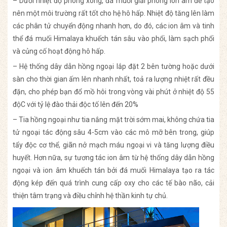
– Dưới nhiệt độ phòng xông, đá muối giải phóng ion âm để tạo
nên một môi trường rất tốt cho hệ hô hấp. Nhiệt độ tăng lên làm
các phân tử chuyển động nhanh hơn, do đó, các ion âm và tinh
thể đá muối Himalaya khuếch tán sâu vào phổi, làm sạch phổi
và củng cố hoạt động hô hấp.
– Hệ thống dây dẫn hồng ngoại lắp đặt 2 bên tường hoặc dưới
sàn cho thời gian ấm lên nhanh nhất, toả ra lượng nhiệt rất đều
đặn, cho phép bạn đổ mồ hôi trong vòng vài phút ở nhiệt độ 55
độC với tỷ lệ đào thải độc tố lên đến 20%
– Tia hồng ngoại như tia nắng mặt trời sớm mai, không chứa tia
tử ngoại tác động sâu 4-5cm vào các mô mỡ bên trong, giúp
tẩy độc cơ thể, giãn nở mạch máu ngoại vi và tăng lượng điều
huyết. Hơn nữa, sự tương tác ion âm từ hệ thống dây dẫn hồng
ngoại và ion âm khuếch tán bởi đá muối Himalaya tạo ra tác
động kép đến quá trình cung cấp oxy cho các tế bào não, cải
thiện tâm trạng và điều chỉnh hệ thần kinh tự chủ.