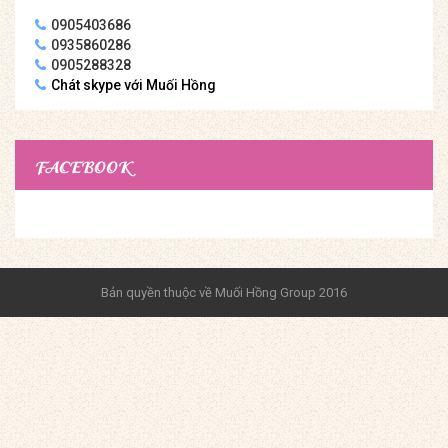
0905403686
0935860286
0905288328
Chát skype với Muối Hồng
FACEBOOK
Bản quyền thuộc về Muối Hồng Group 2016