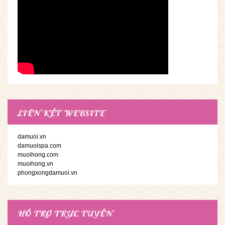
LIÊN KẾT WEBSITE
damuoi.vn
damuoispa.com
muoihong.com
muoihong.vn
phongxongdamuoi.vn
HỖ TRỢ TRỰC TUYẾN