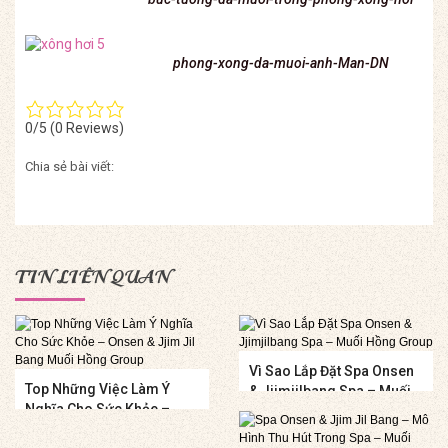
phong-xong-da-muoi-anh-Man-DN
0/5
(0 Reviews)
Chia sẻ bài viết:
TIN LIÊN QUAN
Vì Sao Lắp Đặt Spa Onsen
Top Những Việc Làm Ý
& Jjimjilbang Spa – Muối
Nghĩa Cho Sức Khỏe –
Hồng Group
Onsen & Jjim Jil Bang