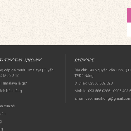
G TIN TÀI KHOẢN
LIÊN HỆ
g cấp đá muối Himalaya | Tuyển
Địa chỉ: 149 Nguyễn Văn Linh, Q.H
á Muối Sỉ lẻ‎
TP.Đà Nẵng
 Himalaya là gì?
ĐT/Fax: 02363 582 828
ách bán hàng
Mobile: 093 586 0286 - 0905 403 
Email: ceo.muoihong@gmail.co
ản của tôi
oán
g
ng