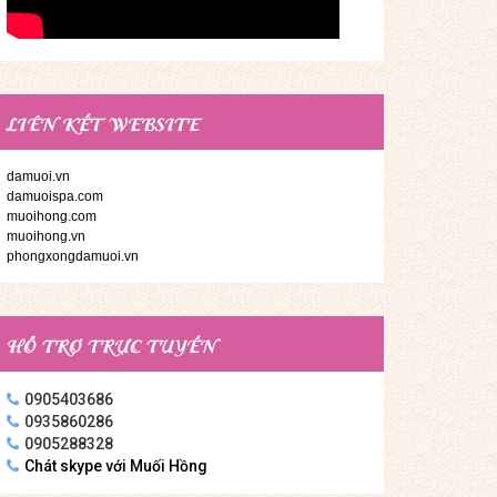
LIÊN KẾT WEBSITE
damuoi.vn
damuoispa.com
muoihong.com
muoihong.vn
phongxongdamuoi.vn
HỖ TRỢ TRỰC TUYẾN
0905403686
0935860286
0905288328
Chát skype với Muối Hồng