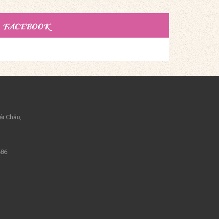
FACEBOOK
ải Châu,
686
m