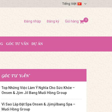
Tiếng Việt
0
Đăng nhập
Đăng ký
Giỏ hàng
NG
GÓC TƯ VẤN
DỰ ÁN
GÓC TƯ VẤN
Top Những Việc Làm Ý Nghĩa Cho Sức Khỏe –
Onsen & Jjim Jil Bang Muối Hồng Group
Vì Sao Lắp Đặt Spa Onsen & Jjimjilbang Spa –
Muối Hồng Group