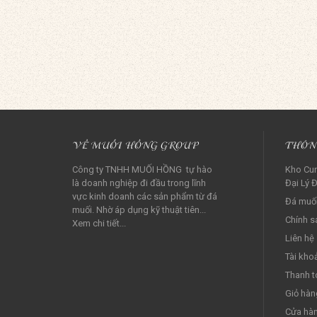
VỀ MUỐI HỒNG GROUP
THÔN
Công ty TNHH MUỐI HỒNG tự hào
Kho Cun
là doanh nghiệp đi đầu trong lĩnh
Đại Lý Đ
vực kinh doanh các sản phẩm từ đá
Đá muối
muối. Nhờ áp dụng kỹ thuật tiên...
Chính s
Xem chi tiết...
Liên hệ
Tài kho
Thanh t
Giỏ hàn
Cửa hà