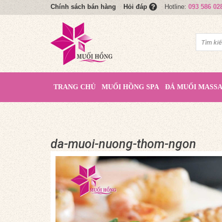
Chính sách bán hàng
Hotline:
093 586 02
Hỏi đáp
TRANG CHỦ
MUỐI HỒNG SPA
ĐÁ MUỐI MASS
da-muoi-nuong-thom-ngon