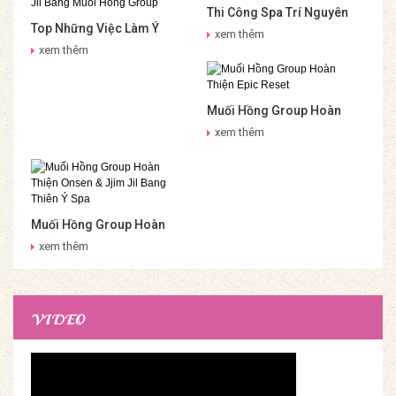
Thi Công Spa Trí Nguyên
Top Những Việc Làm Ý
Nha Trang – Muối Hồng
xem thêm
Nghĩa Cho Sức Khỏe –
Group
xem thêm
Onsen & Jjim Jil Bang Muối
Hồng Group
Muối Hồng Group Hoàn
Thiện Epic Reset
xem thêm
Muối Hồng Group Hoàn
Thiện Onsen & Jjim Jil
xem thêm
Bang Thiên Ý Spa
VIDEO