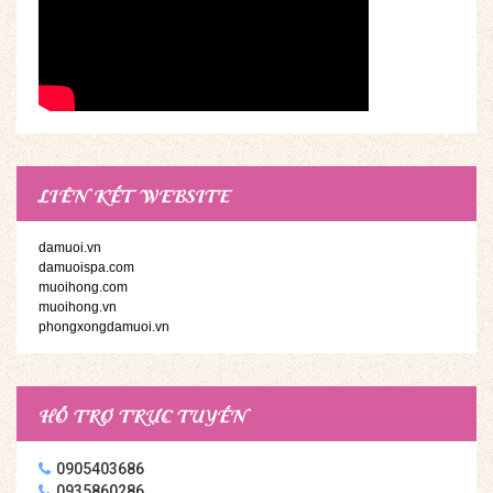
LIÊN KẾT WEBSITE
damuoi.vn
damuoispa.com
muoihong.com
muoihong.vn
phongxongdamuoi.vn
HỖ TRỢ TRỰC TUYẾN
0905403686
0935860286