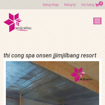
0
Đăng nhập
Đăng ký
Giỏ hàng
thi cong spa onsen jjimjilbang resort