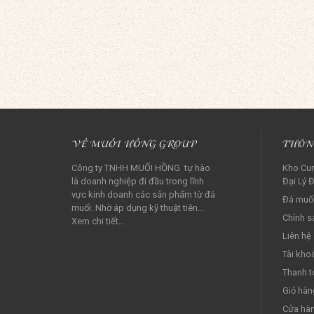
VỀ MUỐI HỒNG GROUP
THÔN
Công ty TNHH MUỐI HỒNG tự hào
Kho Cun
là doanh nghiệp đi đầu trong lĩnh
Đại Lý Đ
vực kinh doanh các sản phẩm từ đá
Đá muối
muối. Nhờ áp dụng kỹ thuật tiên...
Chính s
Xem chi tiết...
Liên hệ
Tài kho
Thanh t
Giỏ hàn
Cửa hà