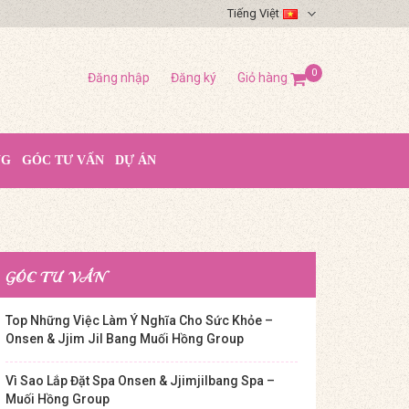
Tiếng Việt
0
Đăng nhập
Đăng ký
Giỏ hàng
NG
GÓC TƯ VẤN
DỰ ÁN
GÓC TƯ VẤN
Top Những Việc Làm Ý Nghĩa Cho Sức Khỏe –
Onsen & Jjim Jil Bang Muối Hồng Group
Vì Sao Lắp Đặt Spa Onsen & Jjimjilbang Spa –
Muối Hồng Group