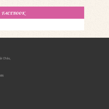
FACEBOOK
ải Châu,
686
m