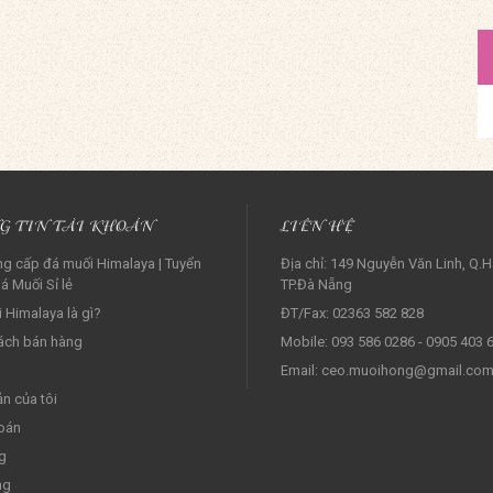
G TIN TÀI KHOẢN
LIÊN HỆ
g cấp đá muối Himalaya | Tuyển
Địa chỉ: 149 Nguyễn Văn Linh, Q.H
á Muối Sỉ lẻ‎
TP.Đà Nẵng
 Himalaya là gì?
ĐT/Fax: 02363 582 828
ách bán hàng
Mobile: 093 586 0286 - 0905 403 
Email: ceo.muoihong@gmail.co
ản của tôi
oán
g
ng