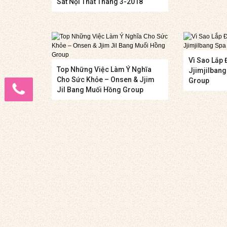
Sát Nội Thất Tháng 3-2018
Vì Sao Lắp 
Top Những Việc Làm Ý Nghĩa
Jjimjilban
Cho Sức Khỏe – Onsen & Jjim
Group
Jil Bang Muối Hồng Group