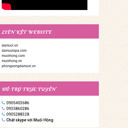
LIÊN KẾT WEBSITE
damuoi.vn
damuoispa.com
muoihong.com
muoihong.vn
phongxongdamuoi.vn
HỖ TRỢ TRỰC TUYẾN
0905403686
0935860286
0905288328
Chát skype với Muối Hồng