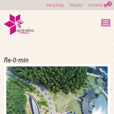
0
Đăng nhập
Đăng ký
Giỏ hàng
fla-0-min