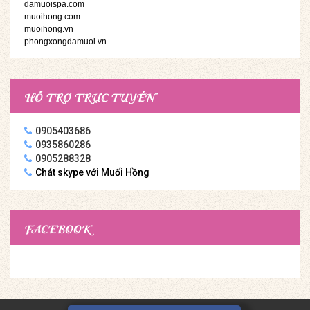
damuoispa.com
muoihong.com
muoihong.vn
phongxongdamuoi.vn
HỖ TRỢ TRỰC TUYẾN
0905403686
0935860286
0905288328
Chát skype với Muối Hồng
FACEBOOK