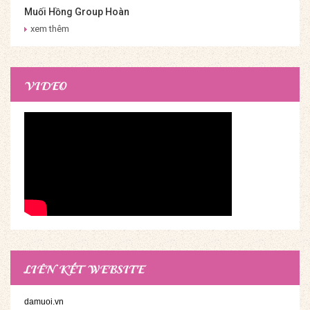
Muối Hồng Group Hoàn
Thiện Onsen & Jjim Jil
xem thêm
Bang Thiên Ý Spa
VIDEO
LIÊN KẾT WEBSITE
damuoi.vn