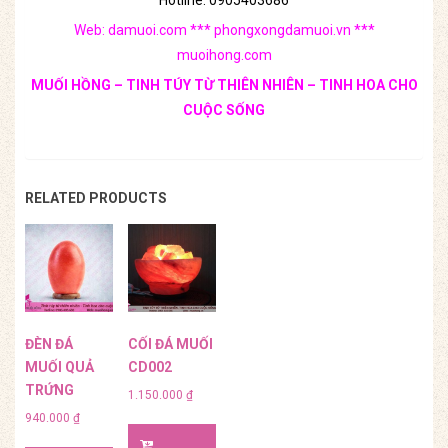
Hotline: 0905403686
Web: damuoi.com *** phongxongdamuoi.vn ***
muoihong.com
MUỐI HỒNG – TINH TÚY TỪ THIÊN NHIÊN – TINH HOA CHO
CUỘC SỐNG
RELATED PRODUCTS
ĐÈN ĐÁ
CỐI ĐÁ MUỐI
MUỐI QUẢ
CD002
TRỨNG
1.150.000
₫
940.000
₫