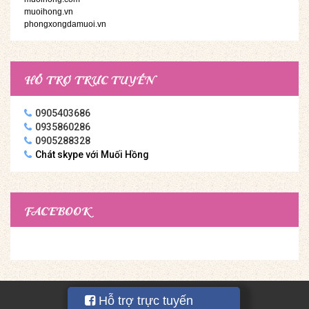
muoihong.vn
phongxongdamuoi.vn
HỖ TRỢ TRỰC TUYẾN
0905403686
0935860286
0905288328
Chát skype với Muối Hồng
FACEBOOK
Bản quyền thuộc về Muối Hồng Group 2016
Hỗ trợ trực tuyến