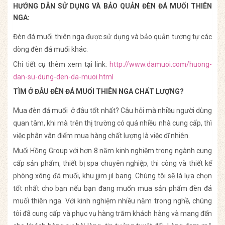
HƯỚNG DẪN SỬ DỤNG VÀ BẢO QUẢN ĐÈN ĐÁ MUỐI THIÊN
NGA:
Đèn đá muối thiên nga được sử dụng và bảo quản tương tự các
dòng đèn đá muối khác.
Chi tiết cụ thêm xem tại link:
http://www.damuoi.com/huong-
dan-su-dung-den-da-muoi.html
TÌM Ở ĐÂU ĐÈN ĐÁ MUỐI THIÊN NGA CHẤT LƯỢNG?
Mua đèn đá muối ở đâu tốt nhất? Câu hỏi mà nhiều người dùng
quan tâm, khi mà trên thị trường có quá nhiều nhà cung cấp, thì
việc phân vân điểm mua hàng chất lượng là việc dĩ nhiên.
Muối Hồng Group với hơn 8 năm kinh nghiệm trong ngành cung
cấp sản phẩm, thiết bị spa chuyên nghiệp, thi công và thiết kế
phòng xông đá muối, khu jjim jil bang. Chúng tôi sẽ là lựa chọn
tốt nhất cho bạn nếu bạn đang muốn mua sản phẩm đèn đá
muối thiên nga. Với kinh nghiệm nhiều năm trong nghề, chúng
tôi đã cung cấp và phục vụ hàng trăm khách hàng và mang đến