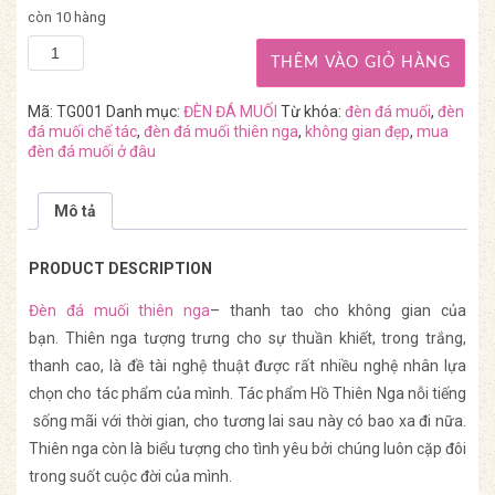
còn 10 hàng
THÊM VÀO GIỎ HÀNG
Mã:
TG001
Danh mục:
ĐÈN ĐÁ MUỐI
Từ khóa:
đèn đá muối
,
đèn
đá muối chế tác
,
đèn đá muối thiên nga
,
không gian đẹp
,
mua
đèn đá muối ở đâu
Mô tả
PRODUCT DESCRIPTION
Đèn đá muối thiên nga
– thanh tao cho không gian của
bạn. Thiên nga tượng trưng cho sự thuần khiết, trong trắng,
thanh cao, là đề tài nghệ thuật được rất nhiều nghệ nhân lựa
chọn cho tác phẩm của mình. Tác phẩm Hồ Thiên Nga nỗi tiếng
sống mãi với thời gian, cho tương lai sau này có bao xa đi nữa.
Thiên nga còn là biểu tượng cho tình yêu bởi chúng luôn cặp đôi
trong suốt cuộc đời của mình.