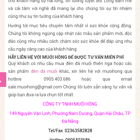
cho khách hàng sự hài lòng, tin tưởng tuyệt đối. Lòng đam mê
và cái tâm với nghề đã mang lại cho chúng tôi sự tín nhiệm
cũng như sự tin tưởng của khách hàng.
Hướng tới mục tiêu chuyên tâm nhất vì sức khỏe cộng đồng.
Chúng tôi không ngừng cập nhật các mẫu sản phẩm mới, độc
đáo cũng như nhiều cách chăm sóc sức khỏe để đáp ứng nhu
cầu ngày càng cao của khách hàng.
HÃY LIÊN HỆ VỚI MUỐI HỒNG ĐỂ ĐƯỢC TƯ VẤN MIỄN PHÍ
Quý khách có nhu cầu mua đèn đá muối thiên nga hoặc các
sản phẩm
đèn đá muối
khác, xin liên hệ với muoihong qua
hotline 0905.403.686 hoặc qua email
sale.muoihong@gmail.com Chúng tôi luôn sẵn sàng tư vấn và
giúp bạn đưa ra lựa chọn tốt nhất.
CÔNG TY TNHH MUỐI HỒNG
149 Nguyễn Văn Linh, Phường Nam Dương, Quận Hải Châu, TP.
Đà Nẵng
Tel/Fax: 02363582828