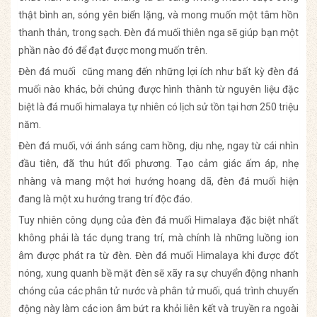
thật bình an, sóng yên biển lặng, và mong muốn một tâm hồn
thanh thản, trong sạch. Đèn đá muối thiên nga sẽ giúp bạn một
phần nào đó để đạt được mong muốn trên.
Đèn đá muối cũng mang đến những lợi ích như bất kỳ đèn đá
muối nào khác, bởi chúng được hình thành từ nguyên liệu đặc
biệt là đá muối himalaya tự nhiên có lịch sử tồn tại hơn 250 triệu
năm.
Đèn đá muối, với ánh sáng cam hồng, dịu nhẹ, ngay từ cái nhìn
đầu tiên, đã thu hút đối phương. Tạo cảm giác ấm áp, nhẹ
nhàng và mang một hơi hướng hoang dã, đèn đá muối hiện
đang là một xu hướng trang trí độc đáo.
Tuy nhiên công dụng của đèn đá muối Himalaya đặc biệt nhất
không phải là tác dụng trang trí, mà chính là những luồng ion
âm được phát ra từ đèn. Đèn đá muối Himalaya khi được đốt
nóng, xung quanh bề mặt đèn sẽ xãy ra sự chuyển động nhanh
chóng của các phân tử nước và phân tử muối, quá trình chuyển
động này làm các ion âm bứt ra khỏi liên kết và truyền ra ngoài