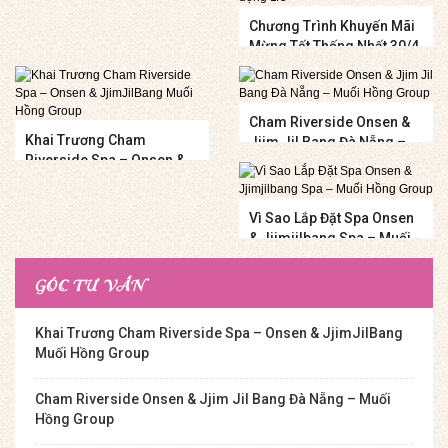
Chương Trình Khuyến Mãi
Mừng Tết Thống Nhất 30/4
Và Quốc Tế Lao Động 1/5
Cham Riverside Onsen &
Khai Trương Cham
Jjim Jil Bang Đà Nẵng –
Riverside Spa – Onsen &
Muối Hồng Group
JjimJilBang Muối Hồng
Group
Vì Sao Lắp Đặt Spa Onsen
& Jjimjilbang Spa – Muối
Hồng Group
GÓC TƯ VẤN
Khai Trương Cham Riverside Spa – Onsen & JjimJilBang
Muối Hồng Group
Cham Riverside Onsen & Jjim Jil Bang Đà Nẵng – Muối
Hồng Group