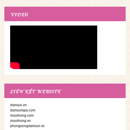
VIDEO
LIÊN KẾT WEBSITE
damuoi.vn
damuoispa.com
muoihong.com
muoihong.vn
phongxongdamuoi.vn