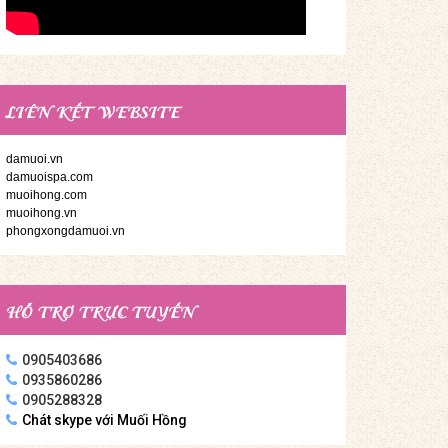
LIÊN KẾT WEBSITE
damuoi.vn
damuoispa.com
muoihong.com
muoihong.vn
phongxongdamuoi.vn
HỖ TRỢ TRỰC TUYẾN
0905403686
0935860286
0905288328
Chát skype với Muối Hồng