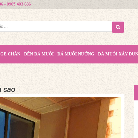
86 - 0905 403 686
AGE CHÂN
ĐÈN ĐÁ MUỐI
ĐÁ MUỐI NƯỚNG
ĐÁ MUỐI XÂY DỰ
n sao