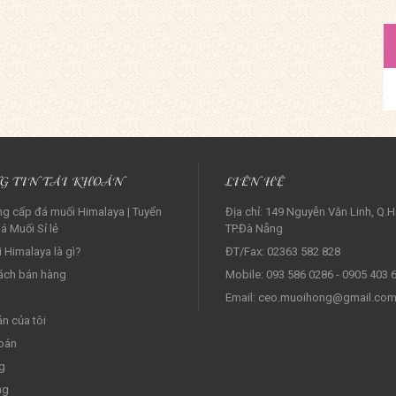
G TIN TÀI KHOẢN
LIÊN HỆ
g cấp đá muối Himalaya | Tuyển
Địa chỉ: 149 Nguyễn Văn Linh, Q.H
á Muối Sỉ lẻ‎
TP.Đà Nẵng
 Himalaya là gì?
ĐT/Fax: 02363 582 828
ách bán hàng
Mobile: 093 586 0286 - 0905 403 
Email: ceo.muoihong@gmail.co
ản của tôi
oán
g
ng