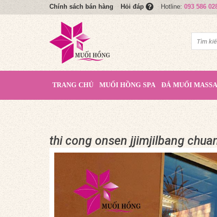
Chính sách bán hàng
Hotline:
093 586 02
Hỏi đáp
TRANG CHỦ
MUỐI HỒNG SPA
ĐÁ MUỐI MASS
thi cong onsen jjimjilbang chua