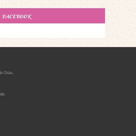
FACEBOOK
ải Châu,
686
m