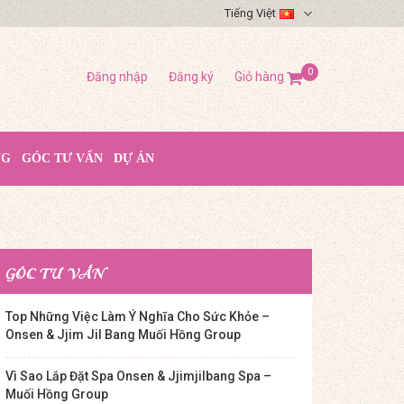
Tiếng Việt
0
Đăng nhập
Đăng ký
Giỏ hàng
NG
GÓC TƯ VẤN
DỰ ÁN
GÓC TƯ VẤN
Top Những Việc Làm Ý Nghĩa Cho Sức Khỏe –
Onsen & Jjim Jil Bang Muối Hồng Group
Vì Sao Lắp Đặt Spa Onsen & Jjimjilbang Spa –
Muối Hồng Group