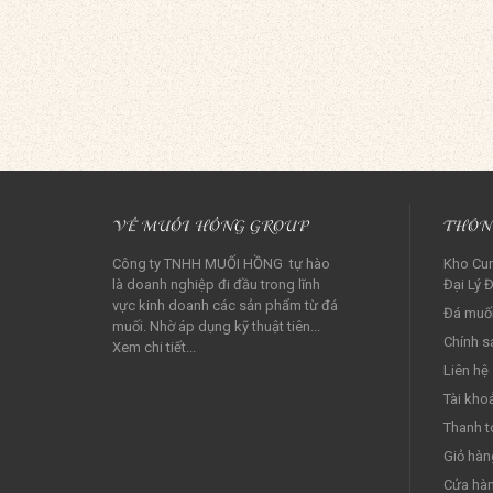
VỀ MUỐI HỒNG GROUP
THÔN
Công ty TNHH MUỐI HỒNG tự hào
Kho Cun
là doanh nghiệp đi đầu trong lĩnh
Đại Lý Đ
vực kinh doanh các sản phẩm từ đá
Đá muối
muối. Nhờ áp dụng kỹ thuật tiên...
Chính s
Xem chi tiết...
Liên hệ
Tài kho
Thanh t
Giỏ hàn
Cửa hà